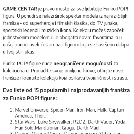
GAME CENTAR
je pravo mesto za sve ljubitelje Funko POP!
figura. U ponudi se nalazi širok spektar modela iz najrazličitijih
franšiza - od superheroja i filmskih klasika, do TV junaka,
sportskih legendi i muzičkih ikona. Kolekciju možeš započeti
jedinstvenim modelom ili je obogatiti novim favoritima, a u
našoj ponudi uvek ćeš pronaći figuricu koja se savršeno uklapa
u tvoj stil i ukus.
Funko POP! figure nude
neograničene mogućnosti
za
kolekcionare. Pronađite svoje omiljene likove, otkrijte nove
franšize i kreirajte kolekciju koja oslikava tvoju ličnost i strasti.
Evo liste od 15 popularnih i najprodavanijih franšiza
za Funko POP! figure:
Marvel Universe: Spider-Man, Iron Man, Hulk, Captain
America, Thor...
Star Wars: Luke Skywalker, R2D2, Darth Vader, Yoda,
Han Solo,Mandalorian, Grogu, Darth Maul
Disney: Mickey Mouse, Disney princeze, Stitch, Toy