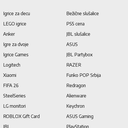
Igrice za decu
Bežične slušalice
LEGO igrice
PS5 cena
Anker
JBL slušalice
Igre za dvoje
ASUS
Igrice Games
JBL Partybox
Logitech
RAZER
Xiaomi
Funko POP Srbija
FIFA 26
Redragon
SteelSeries
Alienware
LG monitori
Keychron
ROBLOX Gift Card
ASUS Gaming
JBL
PlayStation