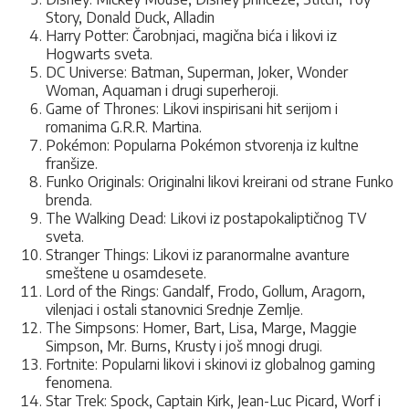
Story, Donald Duck, Alladin
Harry Potter: Čarobnjaci, magična bića i likovi iz
Hogwarts sveta.
DC Universe: Batman, Superman, Joker, Wonder
Woman, Aquaman i drugi superheroji.
Game of Thrones: Likovi inspirisani hit serijom i
romanima G.R.R. Martina.
Pokémon: Popularna Pokémon stvorenja iz kultne
franšize.
Funko Originals: Originalni likovi kreirani od strane Funko
brenda.
The Walking Dead: Likovi iz postapokaliptičnog TV
sveta.
Stranger Things: Likovi iz paranormalne avanture
smeštene u osamdesete.
Lord of the Rings: Gandalf, Frodo, Gollum, Aragorn,
vilenjaci i ostali stanovnici Srednje Zemlje.
The Simpsons: Homer, Bart, Lisa, Marge, Maggie
Simpson, Mr. Burns, Krusty i još mnogi drugi.
Fortnite: Popularni likovi i skinovi iz globalnog gaming
fenomena.
Star Trek: Spock, Captain Kirk, Jean-Luc Picard, Worf i