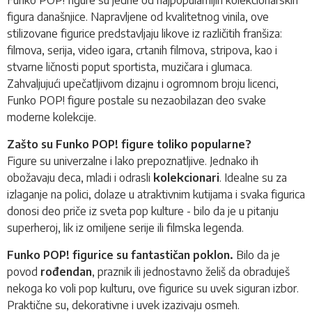
figura današnjice. Napravljene od kvalitetnog vinila, ove
stilizovane figurice predstavljaju likove iz različitih franšiza:
filmova, serija, video igara, crtanih filmova, stripova, kao i
stvarne ličnosti poput sportista, muzičara i glumaca.
Zahvaljujući upečatljivom dizajnu i ogromnom broju licenci,
Funko POP!
figure postale su nezaobilazan deo svake
moderne kolekcije.
Zašto su Funko POP! figure toliko popularne?
Figure su univerzalne i lako prepoznatljive. Jednako ih
obožavaju deca, mladi i odrasli
kolekcionari
. Idealne su za
izlaganje na polici, dolaze u atraktivnim kutijama i svaka figurica
donosi deo priče iz sveta pop kulture - bilo da je u pitanju
superheroj, lik iz omiljene serije ili filmska legenda.
Funko POP! figurice su fantastičan poklon.
Bilo da je
povod
rođendan
, praznik ili jednostavno želiš da obraduješ
nekoga ko voli pop kulturu, ove figurice su uvek siguran izbor.
Praktične su, dekorativne i uvek izazivaju osmeh.