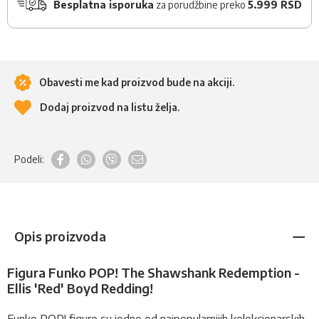
Besplatna isporuka
za porudžbine preko
5.999 RSD
Obavesti me kad proizvod bude na akciji.
Dodaj proizvod na listu želja.
Podeli:
Opis proizvoda
Figura Funko POP! The Shawshank Redemption -
Ellis 'Red' Boyd Redding!
Funko POP!
figure
su jedne od najpopularnijih kolekcionarskih