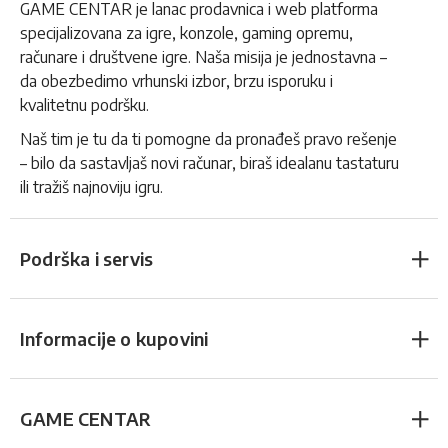
GAME CENTAR je lanac prodavnica i web platforma
specijalizovana za igre, konzole, gaming opremu,
računare i društvene igre. Naša misija je jednostavna –
da obezbedimo vrhunski izbor, brzu isporuku i
kvalitetnu podršku.
Naš tim je tu da ti pomogne da pronađeš pravo rešenje
– bilo da sastavljaš novi računar, biraš idealanu tastaturu
ili tražiš najnoviju igru.
Podrška i servis
Informacije o kupovini
GAME CENTAR