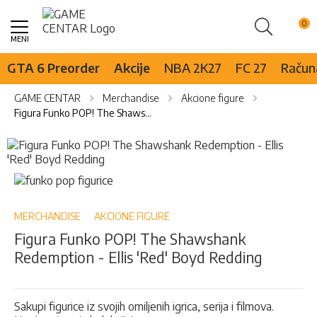
Pretraži
Skip
to
Content
GTA 6 Preorder
Akcije
NBA 2K27
FC 27
Računa
GAME CENTAR
Merchandise
Akcione figure
Figura Funko POP! The Shawshank Redemption - Ellis 'Red' Boyd Redding
Skip
to
the
Skip
end
to
of
the
the
beginning
MERCHANDISE
AKCIONE FIGURE
images
of
Figura Funko POP! The Shawshank
gallery
the
Redemption - Ellis 'Red' Boyd Redding
images
gallery
Sakupi figurice iz svojih omiljenih igrica, serija i filmova.