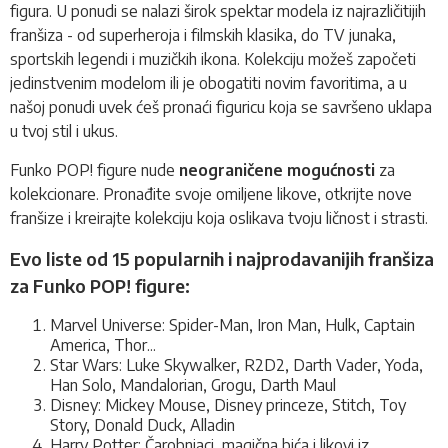
figura. U ponudi se nalazi širok spektar modela iz najrazličitijih
franšiza - od superheroja i filmskih klasika, do TV junaka,
sportskih legendi i muzičkih ikona. Kolekciju možeš započeti
jedinstvenim modelom ili je obogatiti novim favoritima, a u
našoj ponudi uvek ćeš pronaći figuricu koja se savršeno uklapa
u tvoj stil i ukus.
Funko POP! figure nude
neograničene mogućnosti
za
kolekcionare. Pronađite svoje omiljene likove, otkrijte nove
franšize i kreirajte kolekciju koja oslikava tvoju ličnost i strasti.
Evo liste od 15 popularnih i najprodavanijih franšiza
za Funko POP! figure:
Marvel Universe: Spider-Man, Iron Man, Hulk, Captain
America, Thor...
Star Wars: Luke Skywalker, R2D2, Darth Vader, Yoda,
Han Solo, Mandalorian, Grogu, Darth Maul
Disney: Mickey Mouse, Disney princeze, Stitch, Toy
Story, Donald Duck, Alladin
Harry Potter: Čarobnjaci, magična bića i likovi iz