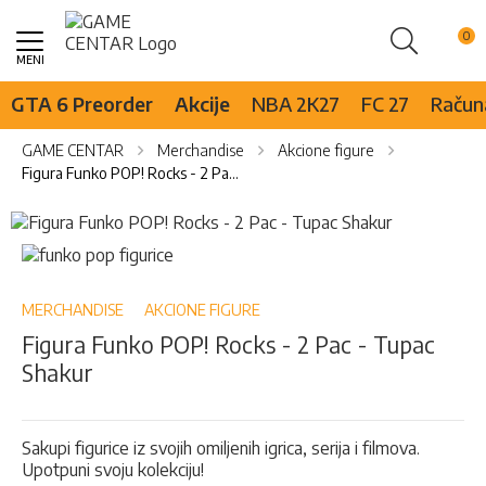
Pretraži
Skip
to
Content
GTA 6 Preorder
Akcije
NBA 2K27
FC 27
Računa
GAME CENTAR
Merchandise
Akcione figure
Figura Funko POP! Rocks - 2 Pac - Tupac Shakur
Skip
to
Skip
the
to
end
the
of
beginning
MERCHANDISE
AKCIONE FIGURE
the
of
Figura Funko POP! Rocks - 2 Pac - Tupac
images
the
Shakur
gallery
images
gallery
Sakupi figurice iz svojih omiljenih igrica, serija i filmova.
Upotpuni svoju kolekciju!