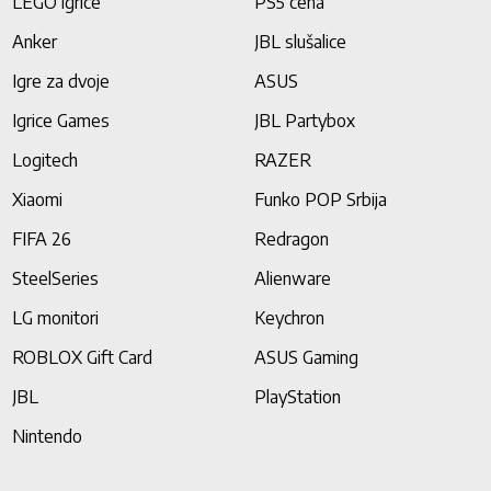
LEGO igrice
PS5 cena
Anker
JBL slušalice
Igre za dvoje
ASUS
Igrice Games
JBL Partybox
Logitech
RAZER
Xiaomi
Funko POP Srbija
FIFA 26
Redragon
SteelSeries
Alienware
LG monitori
Keychron
ROBLOX Gift Card
ASUS Gaming
JBL
PlayStation
Nintendo