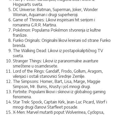
Hogwarts sveta.
DC Universe: Batman, Superman, Joker, Wonder
Woman, Aquaman i drugi superheroji.
Game of Thrones: Likovi inspirisani hit serijom i
romanima G.R.R. Martina.
Pokémon: Popularna Pokémon stvorenja iz kultne
franšize.
Funko Originals: Originalni likovi kreirani od strane Funko
brenda.
The Walking Dead: Likovi iz postapokaliptičnog TV
sveta.
Stranger Things: Likovi iz paranormalne avanture
smeštene u osamdesete.
Lord of the Rings: Gandalf, Frodo, Gollum, Aragorn,
vilenjaci i ostali stanovnici Srednje Zemlje.
The Simpsons: Homer, Bart, Lisa, Marge, Maggie
Simpson, Mr. Burns, Krusty i još mnogi drugi.
Fortnite: Popularni likovi i skinovi iz globalnog gaming
fenomena.
Star Trek: Spock, Captain Kirk, Jean-Luc Picard, Worf i
mnogi drugi članovi Starfleet posade.
X-Men: Marvel mutanti poput Wolverinea, Cyclopsa,