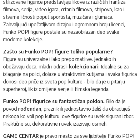
stilizovane figurice predstavljaju likove iz različitih franšiza:
filmova, serija, video igara, crtanih filmova, stripova, kao i
stvarne ličnosti poput sportista, muzičara i glumaca.
Zahvaljujući upečatljivom dizajnu i ogromnom broju licenci,
Funko POP!
figure postale su nezaobilazan deo svake
moderne kolekcije.
Zašto su Funko POP! figure toliko popularne?
Figure su univerzalne i lako prepoznatljive. Jednako ih
obožavaju deca, mladi i odrasli
kolekcionari
. Idealne su za
izlaganje na polici, dolaze u atraktivnim kutijama i svaka figurica
donosi deo priče iz sveta pop kulture - bilo da je u pitanju
superheroj, lik iz omiljene serije ili filmska legenda.
Funko POP! figurice su fantastičan poklon.
Bilo da je
povod
rođendan
, praznik ili jednostavno želiš da obraduješ
nekoga ko voli pop kulturu, ove figurice su uvek siguran izbor.
Praktične su, dekorativne i uvek izazivaju osmeh.
GAME CENTAR
je pravo mesto za sve ljubitelje Funko POP!