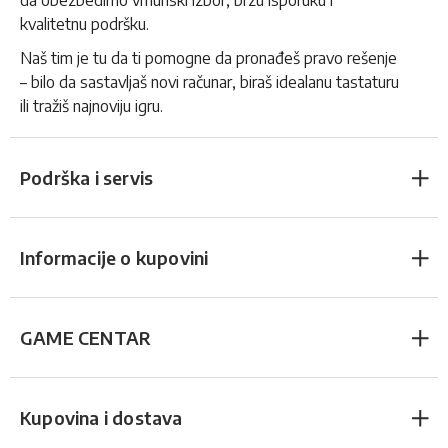
da obezbedimo vrhunski izbor, brzu isporuku i
kvalitetnu podršku.
Naš tim je tu da ti pomogne da pronađeš pravo rešenje
– bilo da sastavljaš novi računar, biraš idealanu tastaturu
ili tražiš najnoviju igru.
Podrška i servis
Informacije o kupovini
GAME CENTAR
Kupovina i dostava