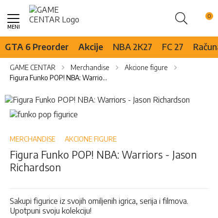
Pretraži
Skip
to
Content
GTA 6 Preorder
Akcije
NBA 2K27
FC 27
Računa
GAME CENTAR
Merchandise
Akcione figure
Figura Funko POP! NBA: Warriors - Jason Richardson
Skip
to
Skip
the
to
end
the
of
beginning
MERCHANDISE
AKCIONE FIGURE
the
of
Figura Funko POP! NBA: Warriors - Jason
images
the
Richardson
gallery
images
gallery
Sakupi figurice iz svojih omiljenih igrica, serija i filmova.
Upotpuni svoju kolekciju!