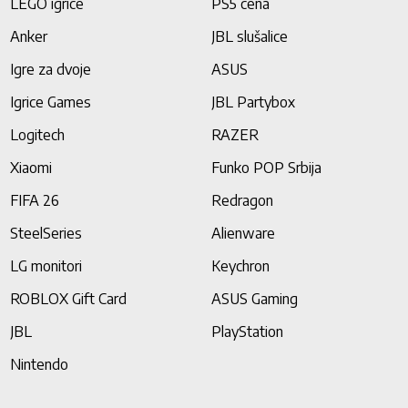
LEGO igrice
PS5 cena
Anker
JBL slušalice
Igre za dvoje
ASUS
Igrice Games
JBL Partybox
Logitech
RAZER
Xiaomi
Funko POP Srbija
FIFA 26
Redragon
SteelSeries
Alienware
LG monitori
Keychron
ROBLOX Gift Card
ASUS Gaming
JBL
PlayStation
Nintendo