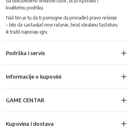
da obezbedimo vrhunski izbor, brzu isporuku i
kvalitetnu podršku.
Naš tim je tu da ti pomogne da pronađeš pravo rešenje
– bilo da sastavljaš novi računar, biraš idealanu tastaturu
ili tražiš najnoviju igru.
Podrška i servis
Informacije o kupovini
GAME CENTAR
Kupovina i dostava