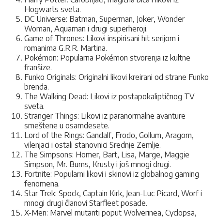
Hogwarts sveta.
DC Universe: Batman, Superman, Joker, Wonder
Woman, Aquaman i drugi superheroji.
Game of Thrones: Likovi inspirisani hit serijom i
romanima G.R.R. Martina.
Pokémon: Popularna Pokémon stvorenja iz kultne
franšize.
Funko Originals: Originalni likovi kreirani od strane Funko
brenda.
The Walking Dead: Likovi iz postapokaliptičnog TV
sveta.
Stranger Things: Likovi iz paranormalne avanture
smeštene u osamdesete.
Lord of the Rings: Gandalf, Frodo, Gollum, Aragorn,
vilenjaci i ostali stanovnici Srednje Zemlje.
The Simpsons: Homer, Bart, Lisa, Marge, Maggie
Simpson, Mr. Burns, Krusty i još mnogi drugi.
Fortnite: Popularni likovi i skinovi iz globalnog gaming
fenomena.
Star Trek: Spock, Captain Kirk, Jean-Luc Picard, Worf i
mnogi drugi članovi Starfleet posade.
X-Men: Marvel mutanti poput Wolverinea, Cyclopsa,