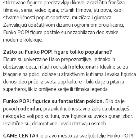
stilizovane figurice predstavljaju likove iz različitih franšiza:
filmova, serija, video igara, crtanih filmova, stripova, kao i
stvarne ličnosti poput sportista, muzičara i glumaca.
Zahvaljujući upečatljivom dizajnu i ogromnom broju licenci,
Funko POP!
figure postale su nezaobilazan deo svake
moderne kolekcije.
Zašto su Funko POP! figure toliko popularne?
Figure su univerzalne i lako prepoznatljive. Jednako ih
obožavaju deca, mladi i odrasli
kolekcionari
. Idealne su za
izlaganje na polici, dolaze u atraktivnim kutijama i svaka figurica
donosi deo priče iz sveta pop kulture - bilo da je u pitanju
superheroj, lik iz omiljene serije ili filmska legenda.
Funko POP! figurice su fantastičan poklon.
Bilo da je
povod
rođendan
, praznik ili jednostavno želiš da obraduješ
nekoga ko voli pop kulturu, ove figurice su uvek siguran izbor.
Praktične su, dekorativne i uvek izazivaju osmeh.
GAME CENTAR
je pravo mesto za sve ljubitelje Funko POP!