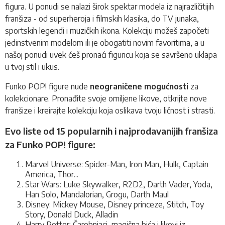
figura. U ponudi se nalazi širok spektar modela iz najrazličitijih
franšiza - od superheroja i filmskih klasika, do TV junaka,
sportskih legendi i muzičkih ikona. Kolekciju možeš započeti
jedinstvenim modelom ili je obogatiti novim favoritima, a u
našoj ponudi uvek ćeš pronaći figuricu koja se savršeno uklapa
u tvoj stil i ukus.
Funko POP! figure nude
neograničene mogućnosti
za
kolekcionare. Pronađite svoje omiljene likove, otkrijte nove
franšize i kreirajte kolekciju koja oslikava tvoju ličnost i strasti.
Evo liste od 15 popularnih i najprodavanijih franšiza
za Funko POP! figure:
Marvel Universe: Spider-Man, Iron Man, Hulk, Captain
America, Thor...
Star Wars: Luke Skywalker, R2D2, Darth Vader, Yoda,
Han Solo, Mandalorian, Grogu, Darth Maul
Disney: Mickey Mouse, Disney princeze, Stitch, Toy
Story, Donald Duck, Alladin
Harry Potter: Čarobnjaci, magična bića i likovi iz