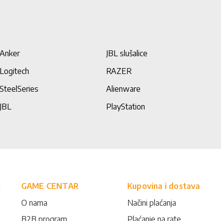
Anker
JBL slušalice
Logitech
RAZER
SteelSeries
Alienware
JBL
PlayStation
i
GAME CENTAR
Kupovina i dostava
O nama
Načini plaćanja
B2B program
Plaćanje na rate