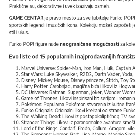
Praktične su, dekorativne i uvek izazivaju osmeh.
GAME CENTAR
je pravo mesto za sve ljubitelje Funko POP! fi
sportskih legendi i muzičkih ikona. Kolekciju možeš započeti j
stil i ukus.
Funko POP! figure nude
neograničene mogućnosti
za kolek
Evo liste od 15 popularnih i najprodavanijih franši
Marvel Universe: Spider-Man, Iron Man, Hulk, Captain A
Star Wars: Luke Skywalker, R2D2, Darth Vader, Yoda, 
Disney: Mickey Mouse, Disney princeze, Stitch, Toy Sto
Harry Potter: Čarobnjaci, magična bića i likovi iz Hogwa
DC Universe: Batman, Superman, Joker, Wonder Woman,
Game of Thrones: Likovi inspirisani hit serijom i romani
Pokémon: Popularna Pokémon stvorenja iz kultne franš
Funko Originals: Originalni likovi kreirani od strane Funk
The Walking Dead: Likovi iz postapokaliptičnog TV sve
Stranger Things: Likovi iz paranormalne avanture sme
Lord of the Rings: Gandalf, Frodo, Gollum, Aragorn, vilen
The Simpsons: Homer, Bart, Lisa, Marge, Maggie Simpso