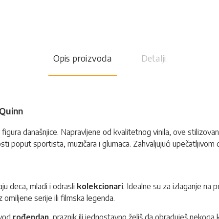
Opis proizvoda
Detalji
 Quinn
figura današnjice. Napravljene od kvalitetnog vinila, ove stilizovane f
čnosti poput sportista, muzičara i glumaca. Zahvaljujući upečatljivom
ju deca, mladi i odrasli
kolekcionari
. Idealne su za izlaganje na p
z omiljene serije ili filmska legenda.
ovod
rođendan
, praznik ili jednostavno želiš da obraduješ nekoga k