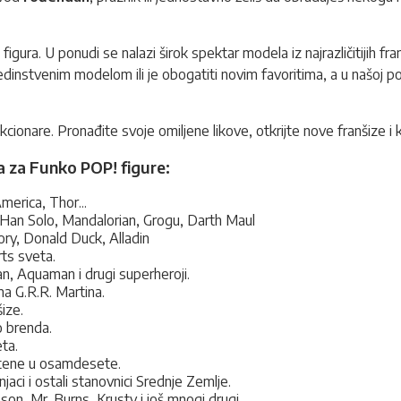
gura. U ponudi se nalazi širok spektar modela iz najrazličitijih fra
edinstvenim modelom ili je obogatiti novim favoritima, a u našoj po
cionare. Pronađite svoje omiljene likove, otkrijte nove franšize i kre
za za Funko POP! figure:
merica, Thor...
Han Solo, Mandalorian, Grogu, Darth Maul
ry, Donald Duck, Alladin
rts sveta.
 Aquaman i drugi superheroji.
ma G.R.R. Martina.
ize.
o brenda.
ta.
štene u osamdesete.
jaci i ostali stanovnici Srednje Zemlje.
n, Mr. Burns, Krusty i još mnogi drugi.