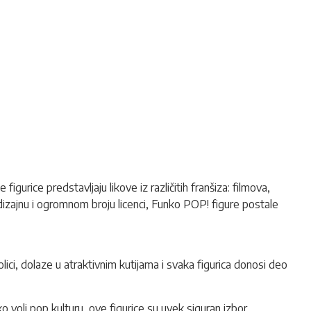
igurice predstavljaju likove iz različitih franšiza: filmova,
 dizajnu i ogromnom broju licenci,
Funko POP!
figure postale
olici, dolaze u atraktivnim kutijama i svaka figurica donosi deo
o voli pop kulturu, ove figurice su uvek siguran izbor.