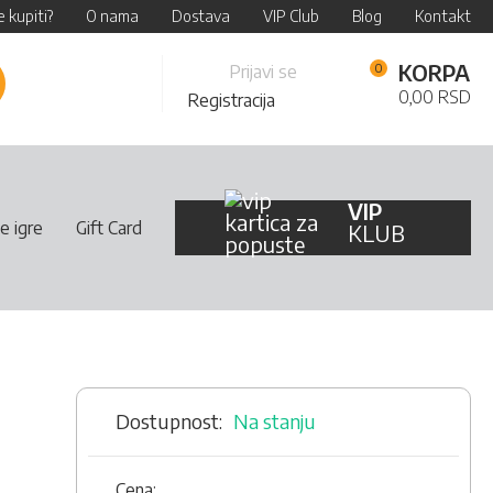
 kupiti?
O nama
Dostava
VIP Club
Blog
Kontakt
Skip
KORPA
Prijavi se
retraži
to
0,00 RSD
Registracija
Content
VIP
e igre
Gift Card
KLUB
Na stanju
Cena: