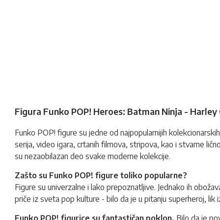
Figura Funko POP! Heroes: Batman Ninja - Harley
Funko POP!
figure
su jedne od najpopularnijih kolekcionarskih 
serija, video igara, crtanih filmova, stripova, kao i stvarne li
su nezaobilazan deo svake moderne kolekcije.
Zašto su Funko POP! figure toliko popularne?
Figure su univerzalne i lako prepoznatljive. Jednako ih obožava
priče iz sveta pop kulture - bilo da je u pitanju superheroj, lik i
Funko POP! figurice su fantastičan poklon.
Bilo da je p