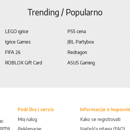
Trending / Popularno
LEGO igrice
PS5 cena
Igrice Games
JBL Partybox
FIFA 26
Redragon
ROBLOX Gift Card
ASUS Gaming
Podrška i servis
Informacije o kupovin
Moj nalog
Kako se registrovati
ac
forma
Reklamacije
Najčešća pitanja (FAQ)