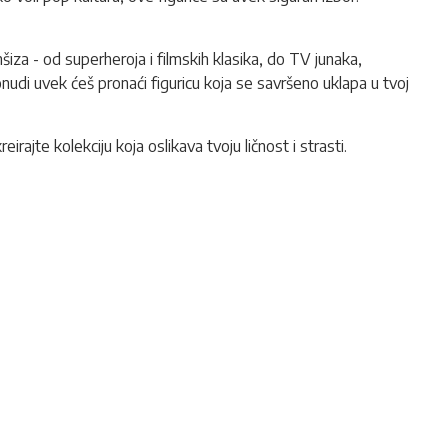
nšiza - od superheroja i filmskih klasika, do TV junaka,
nudi uvek ćeš pronaći figuricu koja se savršeno uklapa u tvoj
irajte kolekciju koja oslikava tvoju ličnost i strasti.