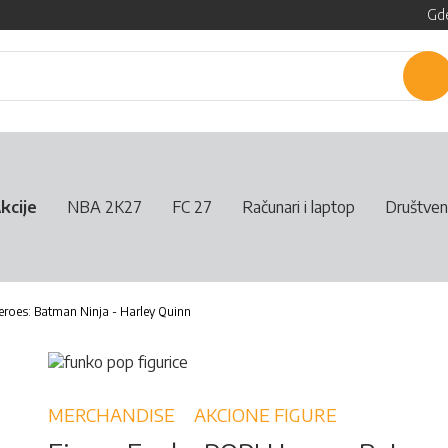
Gde
P
kcije
NBA 2K27
FC 27
Računari i laptop
Društven
roes: Batman Ninja - Harley Quinn
MERCHANDISE
AKCIONE FIGURE