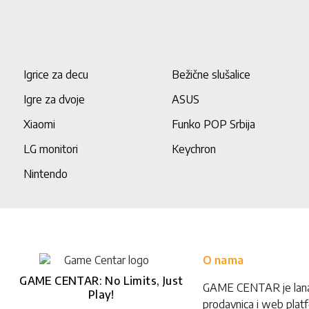
Igrice za decu
Bežične slušalice
Igre za dvoje
ASUS
Xiaomi
Funko POP Srbija
LG monitori
Keychron
Nintendo
O nama
GAME CENTAR: No Limits, Just
GAME CENTAR je lan
Play!
prodavnica i web plat