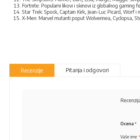
Fortnite: Popularni likovi i skinovi iz globalnog gaming
Star Trek: Spock, Captain Kirk, Jean-Luc Picard, Worf i 
X-Men: Marvel mutanti poput Wolverinea, Cyclopsa, St
Pitanja i odgovori
Recenzije
Recenzija
Ocena
Vaše ime