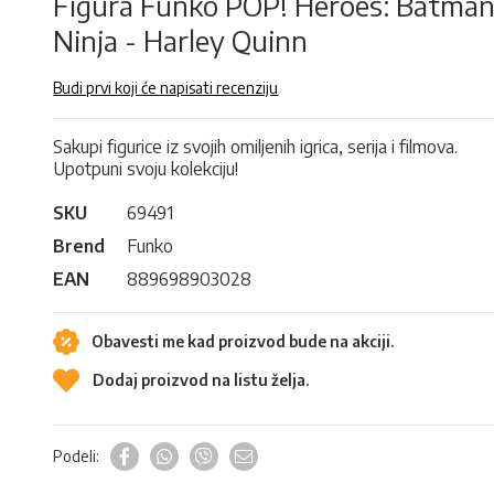
Figura Funko POP! Heroes: Batma
Ninja - Harley Quinn
Budi prvi koji će napisati recenziju
Sakupi figurice iz svojih omiljenih igrica, serija i filmova.
Upotpuni svoju kolekciju!
SKU
69491
Brend
Funko
EAN
889698903028
Obavesti me kad proizvod bude na akciji.
Dodaj proizvod na listu želja.
Podeli: