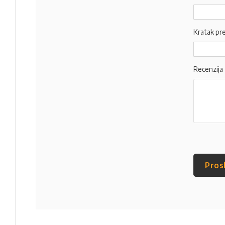
Kratak pr
Recenzija
Pros