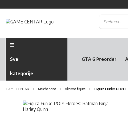
Sve
GTA 6 Preorder
A
kategorije
GAME CENTAR
Merchandise
Akcione figure
Figura Funko POP! He
Skip
to
the
Skip
end
to
of
the