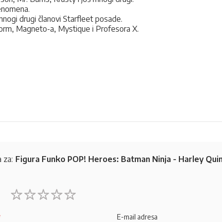
 fenomena.
mnogi drugi članovi Starfleet posade.
orm, Magneto-a, Mystique i Profesora X.
 za:
Figura Funko POP! Heroes: Batman Ninja - Harley Qui
1
2
3
4
5
star
stars
stars
stars
stars
E-mail adresa