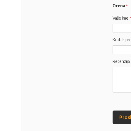
Ocena
Vaše ime
Kratak pr
Recenzija
Pros