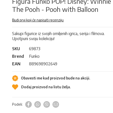
Figura Funko POP! Disney: Winnie
The Pooh - Pooh with Balloon
Budi prvi koji će napisati recenziju
Sakupi figurice iz svojih omiljenih igrica, serija i filmova.
Upotpuni svoju kolekciju!
SKU
69873
Brend
Funko
EAN
889698902649
Obavesti me kad proizvod bude na akciji.
Dodaj proizvod na listu želja.
Podeli: