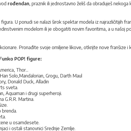
ovod
rođendan
, praznik ili jednostavno želiš da obraduješ nekoga k
gura. U ponudi se nalazi širok spektar modela iz najrazličitijih fra
edinstvenim modelom ili je obogatiti novim favoritima, a u našoj po
cionare. Pronađite svoje omiljene likove, otkrijte nove franšize i kre
a Funko POP! figure:
merica, Thor...
Han Solo,Mandalorian, Grogu, Darth Maul
ry, Donald Duck, Alladin
rts sveta.
 Aquaman i drugi superheroji.
ma G.R.R. Martina.
ize.
o brenda.
ta.
štene u osamdesete.
jaci i ostali stanovnici Srednje Zemlje.