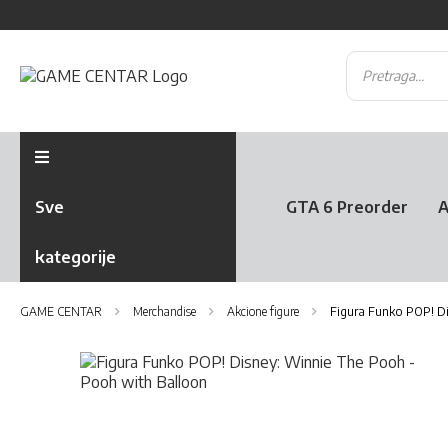
Sve
GTA 6 Preorder
A
kategorije
GAME CENTAR
Merchandise
Akcione figure
Figura Funko POP! D
Skip
to
the
Skip
end
to
of
the