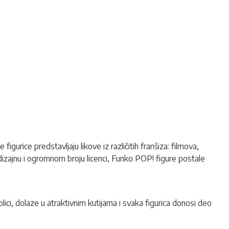
igurice predstavljaju likove iz različitih franšiza: filmova,
 dizajnu i ogromnom broju licenci,
Funko POP!
figure postale
olici, dolaze u atraktivnim kutijama i svaka figurica donosi deo