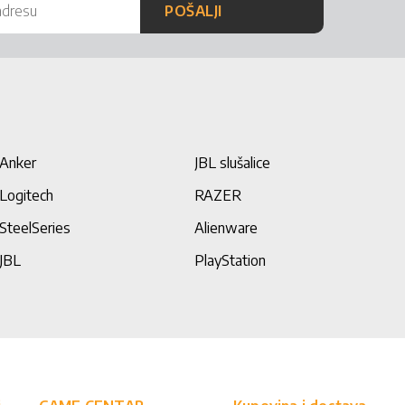
POŠALJI
Anker
JBL slušalice
Logitech
RAZER
SteelSeries
Alienware
JBL
PlayStation