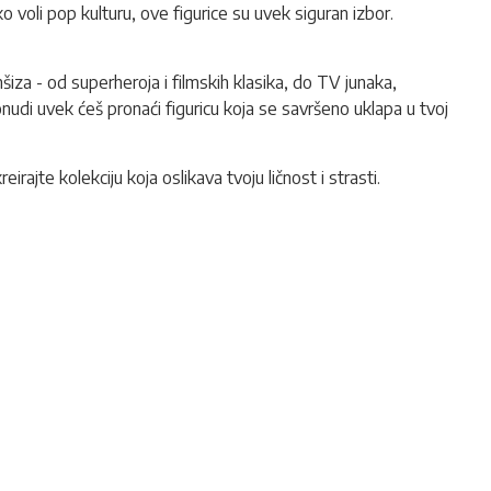
o voli pop kulturu, ove figurice su uvek siguran izbor.
nšiza - od superheroja i filmskih klasika, do TV junaka,
nudi uvek ćeš pronaći figuricu koja se savršeno uklapa u tvoj
irajte kolekciju koja oslikava tvoju ličnost i strasti.