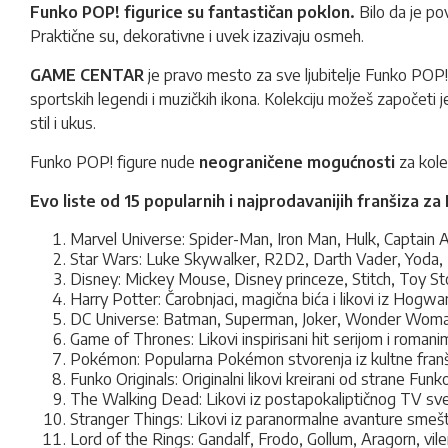
Funko POP! figurice su fantastičan poklon.
Bilo da je p
Praktične su, dekorativne i uvek izazivaju osmeh.
GAME CENTAR
je pravo mesto za sve ljubitelje Funko POP! fi
sportskih legendi i muzičkih ikona. Kolekciju možeš započeti j
stil i ukus.
Funko POP! figure nude
neograničene mogućnosti
za kolek
Evo liste od 15 popularnih i najprodavanijih franšiza z
Marvel Universe: Spider-Man, Iron Man, Hulk, Captain A
Star Wars: Luke Skywalker, R2D2, Darth Vader, Yoda, 
Disney: Mickey Mouse, Disney princeze, Stitch, Toy Sto
Harry Potter: Čarobnjaci, magična bića i likovi iz Hogwa
DC Universe: Batman, Superman, Joker, Wonder Woman,
Game of Thrones: Likovi inspirisani hit serijom i romani
Pokémon: Popularna Pokémon stvorenja iz kultne franš
Funko Originals: Originalni likovi kreirani od strane Funk
The Walking Dead: Likovi iz postapokaliptičnog TV sve
Stranger Things: Likovi iz paranormalne avanture sme
Lord of the Rings: Gandalf, Frodo, Gollum, Aragorn, vilen