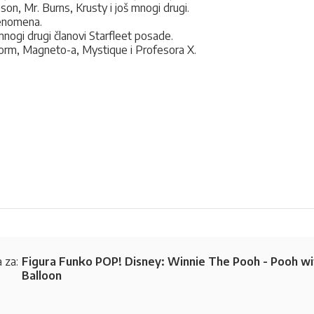
n, Mr. Burns, Krusty i još mnogi drugi.
 fenomena.
mnogi drugi članovi Starfleet posade.
orm, Magneto-a, Mystique i Profesora X.
 za:
Figura Funko POP! Disney: Winnie The Pooh - Pooh wi
Balloon