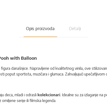
Opis proizvoda
Detalji
Pooh with Balloon
figura današnjice. Napravljene od kvalitetnog vinila, ove stilizovane f
čnosti poput sportista, muzičara i glumaca. Zahvaljujući upečatljivom
ju deca, mladi i odrasli
kolekcionari
. Idealne su za izlaganje na p
z omiljene serije ili filmska legenda.