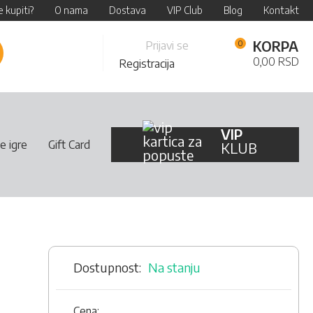
 kupiti?
O nama
Dostava
VIP Club
Blog
Kontakt
Skip
KORPA
Prijavi se
retraži
to
0,00 RSD
Registracija
Content
VIP
e igre
Gift Card
KLUB
Na stanju
Cena: