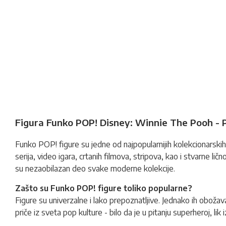
Figura Funko POP! Disney: Winnie The Pooh - 
Funko POP!
figure
su jedne od najpopularnijih kolekcionarskih 
serija, video igara, crtanih filmova, stripova, kao i stvarne li
su nezaobilazan deo svake moderne kolekcije.
Zašto su Funko POP! figure toliko popularne?
Figure su univerzalne i lako prepoznatljive. Jednako ih obožava
priče iz sveta pop kulture - bilo da je u pitanju superheroj, lik i