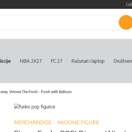
Gde
P
kcije
NBA 2K27
FC 27
Računari i laptop
Društven
isney: Winnie The Pooh - Pooh with Balloon
MERCHANDISE
AKCIONE FIGURE