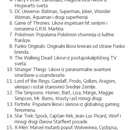
Hogwarts sveta.
DC Universe: Batman, Superman, Joker, Wonder
Woman, Aquaman i drugi superheroji.
Game of Thrones: Likovi inspirisani hit serijom i
romanima G.R.R. Martina.
Pokémon: Popularna Pokémon stvorenja iz kultne
franšize.
Funko Originals: Originalni likovi kreirani od strane Funko
brenda.
The Walking Dead: Likovi iz postapokaliptičnog TV
sveta.
Stranger Things: Likovi iz paranormalne avanture
smeštene u osamdesete.
Lord of the Rings: Gandalf, Frodo, Gollum, Aragorn,
vilenjaci i ostali stanovnici Srednje Zemlje.
The Simpsons: Homer, Bart, Lisa, Marge, Maggie
Simpson, Mr. Burns, Krusty i još mnogi drugi.
Fortnite: Popularni likovi i skinovi iz globalnog gaming
fenomena.
Star Trek: Spock, Captain Kirk, Jean-Luc Picard, Worf i
mnogi drugi članovi Starfleet posade.
X-Men: Marvel mutanti poput Wolverinea, Cyclopsa,