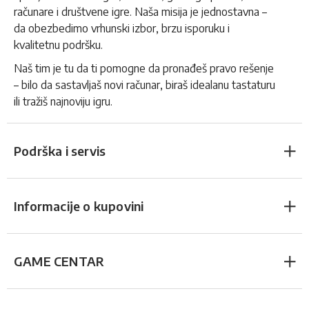
računare i društvene igre. Naša misija je jednostavna –
da obezbedimo vrhunski izbor, brzu isporuku i
kvalitetnu podršku.
Naš tim je tu da ti pomogne da pronađeš pravo rešenje
– bilo da sastavljaš novi računar, biraš idealanu tastaturu
ili tražiš najnoviju igru.
Podrška i servis
Informacije o kupovini
GAME CENTAR