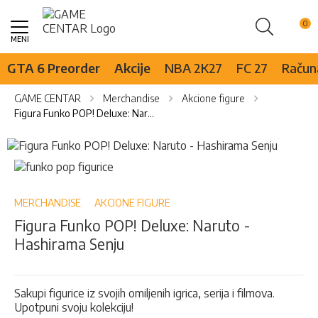
Pretraži
Skip
to
Content
GTA 6 Preorder
Akcije
NBA 2K27
FC 27
Računa
GAME CENTAR
Merchandise
Akcione figure
Figura Funko POP! Deluxe: Naruto - Hashirama Senju
Skip
to
Skip
the
to
end
the
of
beginning
MERCHANDISE
AKCIONE FIGURE
the
of
Figura Funko POP! Deluxe: Naruto -
images
the
Hashirama Senju
gallery
images
gallery
Sakupi figurice iz svojih omiljenih igrica, serija i filmova.
Upotpuni svoju kolekciju!