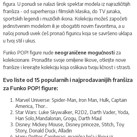
figura. U ponudi se nalazi širok spektar modela iz najrazličitijih
franšiza - od superheroja i filmskih klasika, do TV junaka,
sportskih legendi i muzičkih ikona. Kolekciju možeš započeti
jedinstvenim modelom ili je obogatiti novim favoritima, a u
našoj ponudi uvek ćeš pronaći figuricu koja se savršeno uklapa
u tvoj stil i ukus.
Funko POP! figure nude
neograničene mogućnosti
za
kolekcionare. Pronađite svoje omiljene likove, otkrijte nove
franšize i kreirajte kolekciju koja oslikava tvoju ličnost i strasti.
Evo liste od 15 popularnih i najprodavanijih franšiza
za Funko POP! figure:
Marvel Universe: Spider-Man, Iron Man, Hulk, Captain
America, Thor...
Star Wars: Luke Skywalker, R2D2, Darth Vader, Yoda,
Han Solo,Mandalorian, Grogu, Darth Maul
Disney: Mickey Mouse, Disney princeze, Stitch, Toy
Story, Donald Duck, Alladin
Harry Potter: Čarobnjaci, magična bića i likovi iz