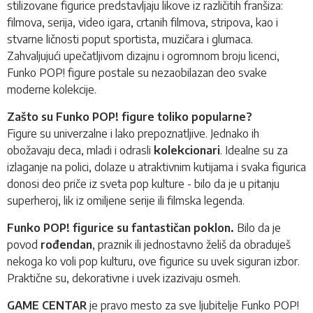
stilizovane figurice predstavljaju likove iz različitih franšiza:
filmova, serija, video igara, crtanih filmova, stripova, kao i
stvarne ličnosti poput sportista, muzičara i glumaca.
Zahvaljujući upečatljivom dizajnu i ogromnom broju licenci,
Funko POP!
figure postale su nezaobilazan deo svake
moderne kolekcije.
Zašto su Funko POP! figure toliko popularne?
Figure su univerzalne i lako prepoznatljive. Jednako ih
obožavaju deca, mladi i odrasli
kolekcionari
. Idealne su za
izlaganje na polici, dolaze u atraktivnim kutijama i svaka figurica
donosi deo priče iz sveta pop kulture - bilo da je u pitanju
superheroj, lik iz omiljene serije ili filmska legenda.
Funko POP! figurice su fantastičan poklon.
Bilo da je
povod
rođendan
, praznik ili jednostavno želiš da obraduješ
nekoga ko voli pop kulturu, ove figurice su uvek siguran izbor.
Praktične su, dekorativne i uvek izazivaju osmeh.
GAME CENTAR
je pravo mesto za sve ljubitelje Funko POP!