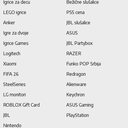
Igrice za decu
Bežične slušalice
LEGO igrice
PS5 cena
Anker
JBL slušalice
Igre za dvoje
ASUS
Igrice Games
JBL Partybox
Logitech
RAZER
Xiaomi
Funko POP Srbija
FIFA 26
Redragon
SteelSeries
Alienware
LG monitori
Keychron
ROBLOX Gift Card
ASUS Gaming
JBL
PlayStation
Nintendo