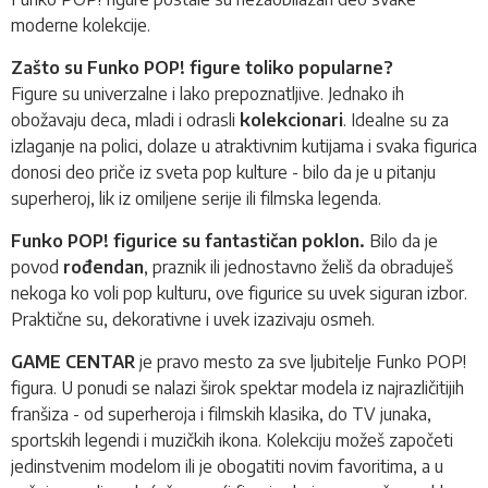
moderne kolekcije.
Zašto su Funko POP! figure toliko popularne?
Figure su univerzalne i lako prepoznatljive. Jednako ih
obožavaju deca, mladi i odrasli
kolekcionari
. Idealne su za
izlaganje na polici, dolaze u atraktivnim kutijama i svaka figurica
donosi deo priče iz sveta pop kulture - bilo da je u pitanju
superheroj, lik iz omiljene serije ili filmska legenda.
Funko POP! figurice su fantastičan poklon.
Bilo da je
povod
rođendan
, praznik ili jednostavno želiš da obraduješ
nekoga ko voli pop kulturu, ove figurice su uvek siguran izbor.
Praktične su, dekorativne i uvek izazivaju osmeh.
GAME CENTAR
je pravo mesto za sve ljubitelje Funko POP!
figura. U ponudi se nalazi širok spektar modela iz najrazličitijih
franšiza - od superheroja i filmskih klasika, do TV junaka,
sportskih legendi i muzičkih ikona. Kolekciju možeš započeti
jedinstvenim modelom ili je obogatiti novim favoritima, a u