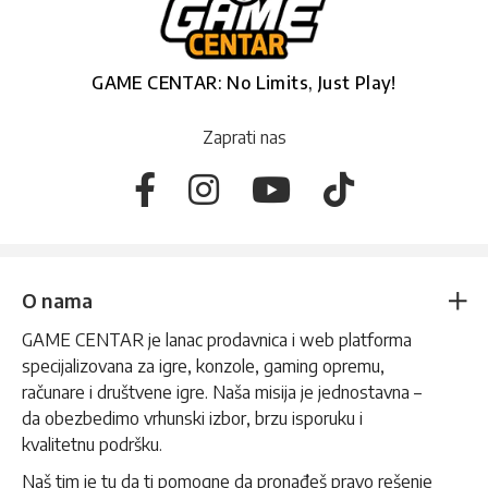
GAME CENTAR: No Limits, Just Play!
Zaprati nas
O nama
GAME CENTAR je lanac prodavnica i web platforma
specijalizovana za igre, konzole, gaming opremu,
računare i društvene igre. Naša misija je jednostavna –
da obezbedimo vrhunski izbor, brzu isporuku i
kvalitetnu podršku.
Naš tim je tu da ti pomogne da pronađeš pravo rešenje