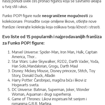
našoj ponudi uvek ćeš pronaći figuricu koja se savršeno uklapa
u tvoj stil i ukus.
Funko POP! figure nude
neograničene mogućnosti
za
kolekcionare. Pronađite svoje omiljene likove, otkrijte nove
franšize i kreirajte kolekciju koja oslikava tvoju ličnost i strasti.
Evo liste od 15 popularnih i najprodavanijih franšiza
za Funko POP! figure:
Marvel Universe: Spider-Man, Iron Man, Hulk, Captain
America, Thor...
Star Wars: Luke Skywalker, R2D2, Darth Vader, Yoda,
Han Solo,Mandalorian, Grogu, Darth Maul
Disney: Mickey Mouse, Disney princeze, Stitch, Toy
Story, Donald Duck, Alladin
Harry Potter: Čarobnjaci, magična bića i likovi iz
Hogwarts sveta.
DC Universe: Batman, Superman, Joker, Wonder
Woman, Aquaman i drugi superheroji.
Game of Thrones: Likovi inspirisani hit serijom i
romanima G.R.R. Martina.