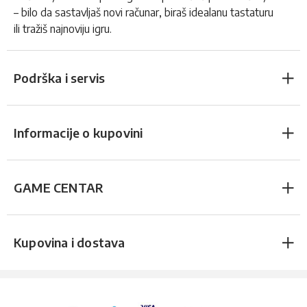
– bilo da sastavljaš novi računar, biraš idealanu tastaturu
ili tražiš najnoviju igru.
Podrška i servis
Informacije o kupovini
GAME CENTAR
Kupovina i dostava