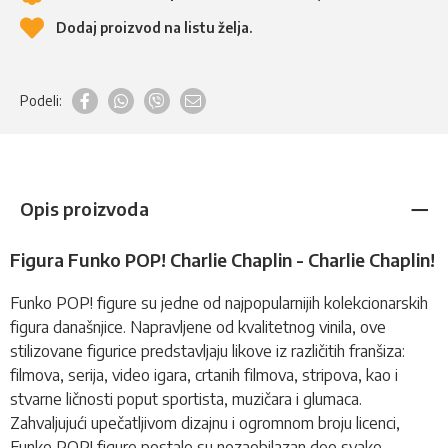
Dodaj proizvod na listu želja.
Podeli:
Opis proizvoda
Figura Funko POP! Charlie Chaplin - Charlie Chaplin!
Funko POP!
figure
su jedne od najpopularnijih kolekcionarskih
figura današnjice. Napravljene od kvalitetnog vinila, ove
stilizovane figurice predstavljaju likove iz različitih franšiza:
filmova, serija, video igara, crtanih filmova, stripova, kao i
stvarne ličnosti poput sportista, muzičara i glumaca.
Zahvaljujući upečatljivom dizajnu i ogromnom broju licenci,
Funko POP!
figure postale su nezaobilazan deo svake