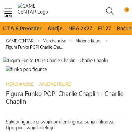
Pretraži
Skip
to
Content
GTA 6 Preorder
Akcije
NBA 2K27
FC 27
Računa
GAME CENTAR
Merchandise
Akcione figure
Figura Funko POP! Charlie Chaplin - Charlie Chaplin
Skip
to
Skip
the
to
end
the
of
beginning
MERCHANDISE
AKCIONE FIGURE
the
of
Figura Funko POP! Charlie Chaplin - Charlie
images
the
Chaplin
gallery
images
gallery
Sakupi figurice iz svojih omiljenih igrica, serija i filmova.
Upotpuni svoju kolekciju!