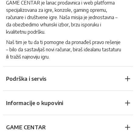
GAME CENTAR je lanac prodavnica i web platforma
specijalizovana za igre, konzole, gaming opremu,
računare i društvene igre. Naša misija je jednostavna –
da obezbedimo vrhunski izbor, brzu isporuku i
kvalitetnu podršku.
Naš tim je tu da ti pomogne da pronađeš pravo rešenje
– bilo da sastavljaš novi računar, biraš idealanu tastaturu
ili tražiš najnoviju igru.
Podrška i servis
Informacije o kupovini
GAME CENTAR