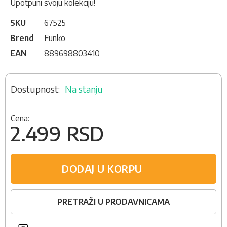
Upotpuni svoju kolekciju!
SKU
67525
Brend
Funko
EAN
889698803410
Na stanju
Cena:
2.499 RSD
DODAJ U KORPU
PRETRAŽI U PRODAVNICAMA