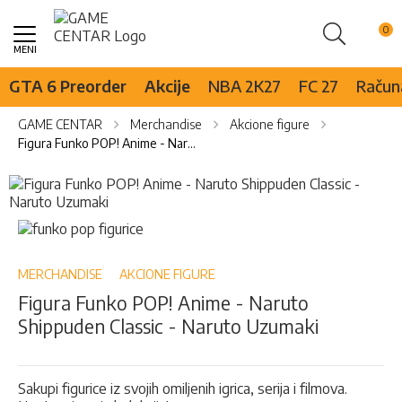
Pretraži
Skip
to
Content
GTA 6 Preorder
Akcije
NBA 2K27
FC 27
Računa
GAME CENTAR
Merchandise
Akcione figure
Figura Funko POP! Anime - Naruto Shippuden Classic - Naruto Uzumaki
Skip
to
the
Skip
end
to
of
the
the
beginning
MERCHANDISE
AKCIONE FIGURE
images
of
Figura Funko POP! Anime - Naruto
gallery
the
Shippuden Classic - Naruto Uzumaki
images
gallery
Sakupi figurice iz svojih omiljenih igrica, serija i filmova.