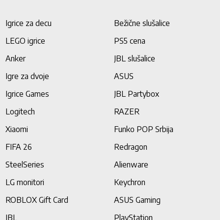
Igrice za decu
Bežične slušalice
LEGO igrice
PS5 cena
Anker
JBL slušalice
Igre za dvoje
ASUS
Igrice Games
JBL Partybox
Logitech
RAZER
Xiaomi
Funko POP Srbija
FIFA 26
Redragon
SteelSeries
Alienware
LG monitori
Keychron
ROBLOX Gift Card
ASUS Gaming
JBL
PlayStation