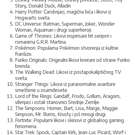
Story, Donald Duck, Alladin
Harry Potter: Čarobnjaci, magična bića i likovi iz
Hogwarts sveta.
DC Universe: Batman, Superman, Joker, Wonder
Woman, Aquaman i drugi superheroji.
Game of Thrones: Likovi inspirisani hit serijom i
romanima G.R.R. Martina.
Pokémon: Popularna Pokémon stvorenja iz kultne
franšize.
Funko Originals: Originalni likovi kreirani od strane Funko
brenda.
The Walking Dead: Likovi iz postapokaliptičnog TV
sveta.
Stranger Things: Likovi iz paranormalne avanture
smeštene u osamdesete.
Lord of the Rings: Gandalf, Frodo, Gollum, Aragorn,
vilenjaci i ostali stanovnici Srednje Zemlje.
The Simpsons: Homer, Bart, Lisa, Marge, Maggie
Simpson, Mr. Burns, Krusty i još mnogi drugi.
Fortnite: Popularni likovi i skinovi iz globalnog gaming
fenomena.
Star Trek: Spock, Captain Kirk, Jean-Luc Picard, Worf i