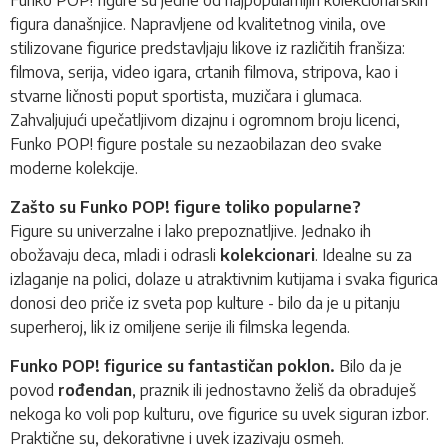
figura današnjice. Napravljene od kvalitetnog vinila, ove
stilizovane figurice predstavljaju likove iz različitih franšiza:
filmova, serija, video igara, crtanih filmova, stripova, kao i
stvarne ličnosti poput sportista, muzičara i glumaca.
Zahvaljujući upečatljivom dizajnu i ogromnom broju licenci,
Funko POP!
figure postale su nezaobilazan deo svake
moderne kolekcije.
Zašto su Funko POP! figure toliko popularne?
Figure su univerzalne i lako prepoznatljive. Jednako ih
obožavaju deca, mladi i odrasli
kolekcionari
. Idealne su za
izlaganje na polici, dolaze u atraktivnim kutijama i svaka figurica
donosi deo priče iz sveta pop kulture - bilo da je u pitanju
superheroj, lik iz omiljene serije ili filmska legenda.
Funko POP! figurice su fantastičan poklon.
Bilo da je
povod
rođendan
, praznik ili jednostavno želiš da obraduješ
nekoga ko voli pop kulturu, ove figurice su uvek siguran izbor.
Praktične su, dekorativne i uvek izazivaju osmeh.