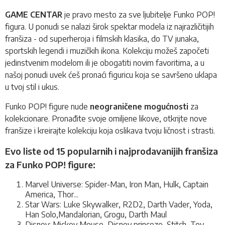
GAME CENTAR
je pravo mesto za sve ljubitelje Funko POP!
figura. U ponudi se nalazi širok spektar modela iz najrazličitijih
franšiza - od superheroja i filmskih klasika, do TV junaka,
sportskih legendi i muzičkih ikona. Kolekciju možeš započeti
jedinstvenim modelom ili je obogatiti novim favoritima, a u
našoj ponudi uvek ćeš pronaći figuricu koja se savršeno uklapa
u tvoj stil i ukus.
Funko POP! figure nude
neograničene mogućnosti
za
kolekcionare. Pronađite svoje omiljene likove, otkrijte nove
franšize i kreirajte kolekciju koja oslikava tvoju ličnost i strasti.
Evo liste od 15 popularnih i najprodavanijih franšiza
za Funko POP! figure:
Marvel Universe: Spider-Man, Iron Man, Hulk, Captain
America, Thor...
Star Wars: Luke Skywalker, R2D2, Darth Vader, Yoda,
Han Solo,Mandalorian, Grogu, Darth Maul
Disney: Mickey Mouse, Disney princeze, Stitch, Toy