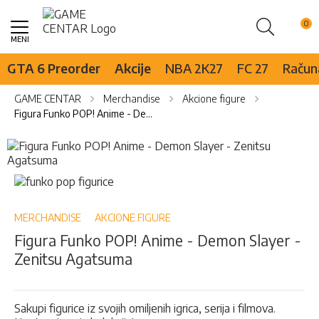
Pretraži
Skip
to
Content
GTA 6 Preorder
Akcije
NBA 2K27
FC 27
Računa
GAME CENTAR
Merchandise
Akcione figure
Figura Funko POP! Anime - Demon Slayer - Zenitsu Agatsuma
Skip
to
the
Skip
end
to
of
the
the
beginning
MERCHANDISE
AKCIONE FIGURE
images
of
Figura Funko POP! Anime - Demon Slayer -
gallery
the
Zenitsu Agatsuma
images
gallery
Sakupi figurice iz svojih omiljenih igrica, serija i filmova.