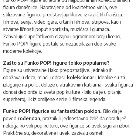
figura današnjice. Napravljene od kvalitetnog vinila, ove
stilizovane figurice predstavljaju likove iz različitih franšiza:
filmova, serija, video igara, crtanih filmova, stripova, kao i
stvarne ličnosti poput sportista, muzičara i glumaca.
Zahvaljujući upečatljivom dizajnu i ogromnom broju licenci,
Funko POP!
figure postale su nezaobilazan deo svake
moderne kolekcije.
Zašto su Funko POP! figure toliko popularne?
Figure su univerzalne i lako prepoznatljive. Jednako ih
obožavaju deca, mladi i odrasli
kolekcionari
. Idealne su za
izlaganje na polici, dolaze u atraktivnim kutijama i svaka figurica
donosi deo priče iz sveta pop kulture - bilo da je u pitanju
superheroj, lik iz omiljene serije ili filmska legenda.
Funko POP! figurice su fantastičan poklon.
Bilo da je
povod
rođendan
, praznik ili jednostavno želiš da obraduješ
nekoga ko voli pop kulturu, ove figurice su uvek siguran izbor.
Praktične su, dekorativne i uvek izazivaju osmeh.