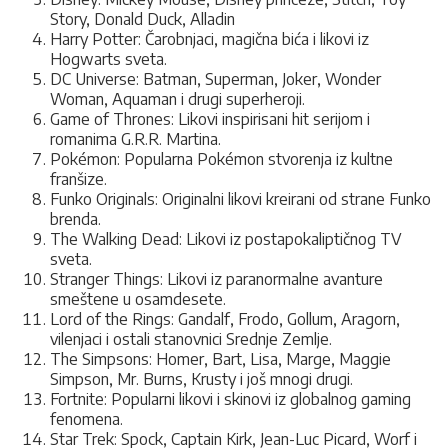
Story, Donald Duck, Alladin
Harry Potter: Čarobnjaci, magična bića i likovi iz
Hogwarts sveta.
DC Universe: Batman, Superman, Joker, Wonder
Woman, Aquaman i drugi superheroji.
Game of Thrones: Likovi inspirisani hit serijom i
romanima G.R.R. Martina.
Pokémon: Popularna Pokémon stvorenja iz kultne
franšize.
Funko Originals: Originalni likovi kreirani od strane Funko
brenda.
The Walking Dead: Likovi iz postapokaliptičnog TV
sveta.
Stranger Things: Likovi iz paranormalne avanture
smeštene u osamdesete.
Lord of the Rings: Gandalf, Frodo, Gollum, Aragorn,
vilenjaci i ostali stanovnici Srednje Zemlje.
The Simpsons: Homer, Bart, Lisa, Marge, Maggie
Simpson, Mr. Burns, Krusty i još mnogi drugi.
Fortnite: Popularni likovi i skinovi iz globalnog gaming
fenomena.
Star Trek: Spock, Captain Kirk, Jean-Luc Picard, Worf i