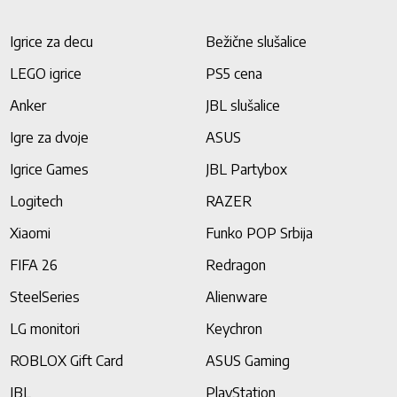
Igrice za decu
Bežične slušalice
LEGO igrice
PS5 cena
Anker
JBL slušalice
Igre za dvoje
ASUS
Igrice Games
JBL Partybox
Logitech
RAZER
Xiaomi
Funko POP Srbija
FIFA 26
Redragon
SteelSeries
Alienware
LG monitori
Keychron
ROBLOX Gift Card
ASUS Gaming
JBL
PlayStation