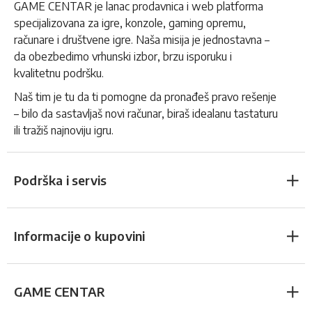
GAME CENTAR je lanac prodavnica i web platforma
specijalizovana za igre, konzole, gaming opremu,
računare i društvene igre. Naša misija je jednostavna –
da obezbedimo vrhunski izbor, brzu isporuku i
kvalitetnu podršku.
Naš tim je tu da ti pomogne da pronađeš pravo rešenje
– bilo da sastavljaš novi računar, biraš idealanu tastaturu
ili tražiš najnoviju igru.
Podrška i servis
Informacije o kupovini
GAME CENTAR