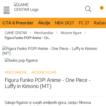
Pretraži
Skip
to
Content
GTA 6 Preorder
Akcije
NBA 2K27
FC 27
Računa
GAME CENTAR
Merchandise
Akcione figure
Figura Funko POP! Anime - One Piece - Luffy in Kimono (MT)
Skip
to
the
Skip
end
to
of
the
the
beginning
MERCHANDISE
AKCIONE FIGURE
images
of
Figura Funko POP! Anime - One Piece -
gallery
the
Luffy in Kimono (MT)
images
gallery
Sakupi figurice iz svojih omiljenih igrica, serija i filmova.