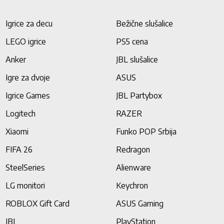
Igrice za decu
Bežične slušalice
LEGO igrice
PS5 cena
Anker
JBL slušalice
Igre za dvoje
ASUS
Igrice Games
JBL Partybox
Logitech
RAZER
Xiaomi
Funko POP Srbija
FIFA 26
Redragon
SteelSeries
Alienware
LG monitori
Keychron
ROBLOX Gift Card
ASUS Gaming
JBL
PlayStation