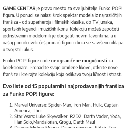
GAME CENTAR
je pravo mesto za sve ljubitelje Funko POP!
figura. U ponudi se nalazi širok spektar modela iz najrazličitijih
franšiza - od superheroja i filmskih klasika, do TV junaka,
sportskih legendi i muzičkih ikona. Kolekciju možeš započeti
jedinstvenim modelom ili je obogatiti novim favoritima, a u
našoj ponudi uvek ćeš pronaći figuricu koja se savršeno uklapa
u tvoj stil i ukus.
Funko POP! figure nude
neograničene mogućnosti
za
kolekcionare. Pronađite svoje omiljene likove, otkrijte nove
franšize i kreirajte kolekciju koja oslikava tvoju ličnost i strasti.
Evo liste od 15 popularnih i najprodavanijih franšiza
za Funko POP! figure:
Marvel Universe: Spider-Man, Iron Man, Hulk, Captain
America, Thor...
Star Wars: Luke Skywalker, R2D2, Darth Vader, Yoda,
Han Solo,Mandalorian, Grogu, Darth Maul
Disney: Mickey Mouse, Disney princeze, Stitch, Toy