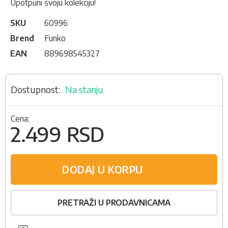
Upotpuni svoju kolekciju!
SKU
60996
Brend
Funko
EAN
889698545327
Na stanju
Cena:
2.499 RSD
DODAJ U KORPU
PRETRAŽI U PRODAVNICAMA