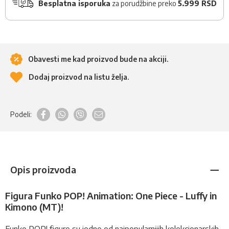
Besplatna isporuka
za porudžbine preko
5.999 RSD
Obavesti me kad proizvod bude na akciji.
Dodaj proizvod na listu želja.
Podeli:
Opis proizvoda
Figura Funko POP! Animation: One Piece - Luffy in
Kimono (MT)!
Funko POP!
figure
su jedne od najpopularnijih kolekcionarskih