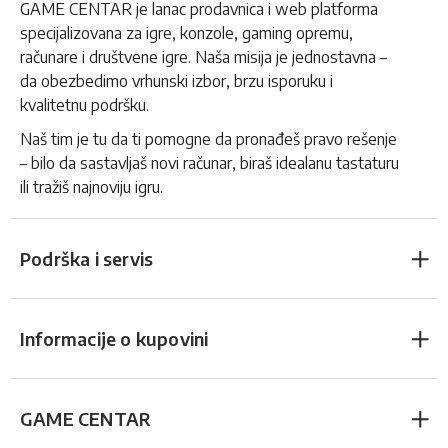
GAME CENTAR je lanac prodavnica i web platforma
specijalizovana za igre, konzole, gaming opremu,
računare i društvene igre. Naša misija je jednostavna –
da obezbedimo vrhunski izbor, brzu isporuku i
kvalitetnu podršku.
Naš tim je tu da ti pomogne da pronađeš pravo rešenje
– bilo da sastavljaš novi računar, biraš idealanu tastaturu
ili tražiš najnoviju igru.
Podrška i servis
Informacije o kupovini
GAME CENTAR