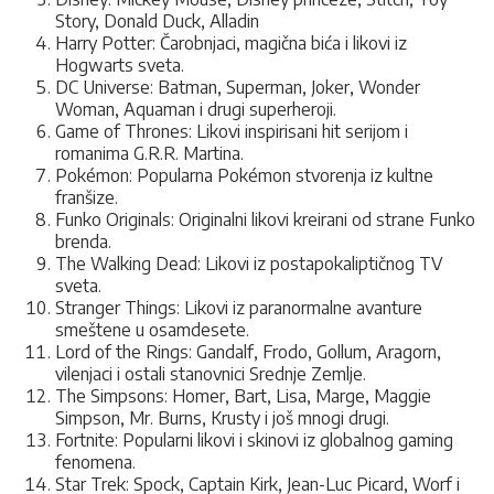
Story, Donald Duck, Alladin
Harry Potter: Čarobnjaci, magična bića i likovi iz
Hogwarts sveta.
DC Universe: Batman, Superman, Joker, Wonder
Woman, Aquaman i drugi superheroji.
Game of Thrones: Likovi inspirisani hit serijom i
romanima G.R.R. Martina.
Pokémon: Popularna Pokémon stvorenja iz kultne
franšize.
Funko Originals: Originalni likovi kreirani od strane Funko
brenda.
The Walking Dead: Likovi iz postapokaliptičnog TV
sveta.
Stranger Things: Likovi iz paranormalne avanture
smeštene u osamdesete.
Lord of the Rings: Gandalf, Frodo, Gollum, Aragorn,
vilenjaci i ostali stanovnici Srednje Zemlje.
The Simpsons: Homer, Bart, Lisa, Marge, Maggie
Simpson, Mr. Burns, Krusty i još mnogi drugi.
Fortnite: Popularni likovi i skinovi iz globalnog gaming
fenomena.
Star Trek: Spock, Captain Kirk, Jean-Luc Picard, Worf i