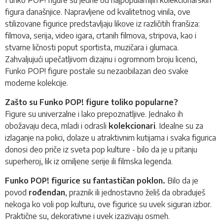
figura današnjice. Napravljene od kvalitetnog vinila, ove
stilizovane figurice predstavljaju likove iz različitih franšiza:
filmova, serija, video igara, crtanih filmova, stripova, kao i
stvarne ličnosti poput sportista, muzičara i glumaca.
Zahvaljujući upečatljivom dizajnu i ogromnom broju licenci,
Funko POP!
figure postale su nezaobilazan deo svake
moderne kolekcije.
Zašto su Funko POP! figure toliko popularne?
Figure su univerzalne i lako prepoznatljive. Jednako ih
obožavaju deca, mladi i odrasli
kolekcionari
. Idealne su za
izlaganje na polici, dolaze u atraktivnim kutijama i svaka figurica
donosi deo priče iz sveta pop kulture - bilo da je u pitanju
superheroj, lik iz omiljene serije ili filmska legenda.
Funko POP! figurice su fantastičan poklon.
Bilo da je
povod
rođendan
, praznik ili jednostavno želiš da obraduješ
nekoga ko voli pop kulturu, ove figurice su uvek siguran izbor.
Praktične su, dekorativne i uvek izazivaju osmeh.