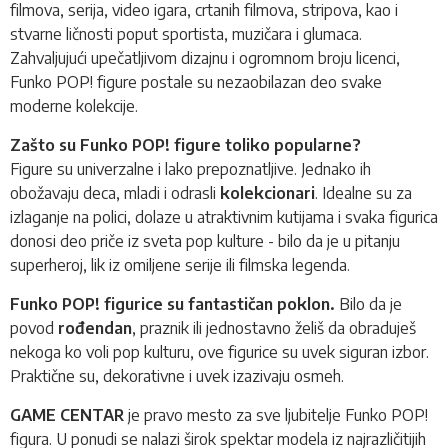
filmova, serija, video igara, crtanih filmova, stripova, kao i
stvarne ličnosti poput sportista, muzičara i glumaca.
Zahvaljujući upečatljivom dizajnu i ogromnom broju licenci,
Funko POP!
figure postale su nezaobilazan deo svake
moderne kolekcije.
Zašto su Funko POP! figure toliko popularne?
Figure su univerzalne i lako prepoznatljive. Jednako ih
obožavaju deca, mladi i odrasli
kolekcionari
. Idealne su za
izlaganje na polici, dolaze u atraktivnim kutijama i svaka figurica
donosi deo priče iz sveta pop kulture - bilo da je u pitanju
superheroj, lik iz omiljene serije ili filmska legenda.
Funko POP! figurice su fantastičan poklon.
Bilo da je
povod
rođendan
, praznik ili jednostavno želiš da obraduješ
nekoga ko voli pop kulturu, ove figurice su uvek siguran izbor.
Praktične su, dekorativne i uvek izazivaju osmeh.
GAME CENTAR
je pravo mesto za sve ljubitelje Funko POP!
figura. U ponudi se nalazi širok spektar modela iz najrazličitijih