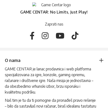
GAME CENTAR: No Limits, Just Play!
Zaprati nas
O nama
GAME CENTAR je lanac prodavnica i web platforma
specijalizovana za igre, konzole, gaming opremu,
računare i društvene igre. Naša misija je jednostavna –
da obezbedimo vrhunski izbor, brzu isporuku i
kvalitetnu podršku.
Naš tim je tu da ti pomogne da pronađeš pravo rešenje
– bilo da sastavljaš novi računar, biraš idealanu tastaturu