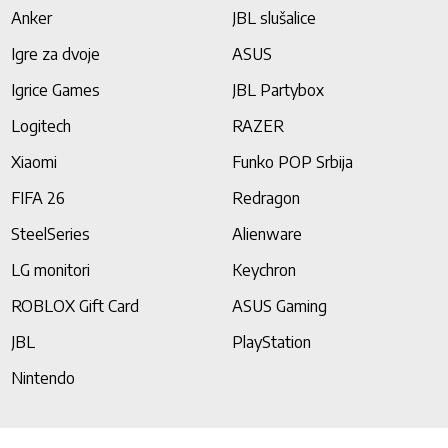
Anker
JBL slušalice
Igre za dvoje
ASUS
Igrice Games
JBL Partybox
Logitech
RAZER
Xiaomi
Funko POP Srbija
FIFA 26
Redragon
SteelSeries
Alienware
LG monitori
Keychron
ROBLOX Gift Card
ASUS Gaming
JBL
PlayStation
Nintendo