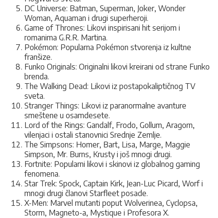
DC Universe: Batman, Superman, Joker, Wonder
Woman, Aquaman i drugi superheroji.
Game of Thrones: Likovi inspirisani hit serijom i
romanima G.R.R. Martina.
Pokémon: Popularna Pokémon stvorenja iz kultne
franšize.
Funko Originals: Originalni likovi kreirani od strane Funko
brenda.
The Walking Dead: Likovi iz postapokaliptičnog TV
sveta.
Stranger Things: Likovi iz paranormalne avanture
smeštene u osamdesete.
Lord of the Rings: Gandalf, Frodo, Gollum, Aragorn,
vilenjaci i ostali stanovnici Srednje Zemlje.
The Simpsons: Homer, Bart, Lisa, Marge, Maggie
Simpson, Mr. Burns, Krusty i još mnogi drugi.
Fortnite: Popularni likovi i skinovi iz globalnog gaming
fenomena.
Star Trek: Spock, Captain Kirk, Jean-Luc Picard, Worf i
mnogi drugi članovi Starfleet posade.
X-Men: Marvel mutanti poput Wolverinea, Cyclopsa,
Storm, Magneto-a, Mystique i Profesora X.