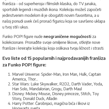
franšiza - od superheroja i filmskih klasika, do TV junaka,
sportskih legendi i muzičkih ikona. Kolekciju možeš započeti
jedinstvenim modelom ili je obogatiti novim favoritima, a u
našoj ponudi uvek ćeš pronaći figuricu koja se savršeno uklapa
u tvoj stil i ukus.
Funko POP! figure nude
neograničene mogućnosti
za
kolekcionare. Pronađite svoje omiljene likove, otkrijte nove
franšize i kreirajte kolekciju koja oslikava tvoju ličnost i strasti.
Evo liste od 15 popularnih i najprodavanijih franšiza
za Funko POP! figure:
Marvel Universe: Spider-Man, Iron Man, Hulk, Captain
America, Thor...
Star Wars: Luke Skywalker, R2D2, Darth Vader, Yoda,
Han Solo, Mandalorian, Grogu, Darth Maul
Disney: Mickey Mouse, Disney princeze, Stitch, Toy
Story, Donald Duck, Alladin
Harry Potter: Čarobnjaci, magična bića i likovi iz
Hogwarts sveta.