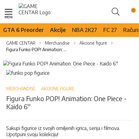
Pretraži
Skip
to
Content
GTA 6 Preorder
Akcije
NBA 2K27
FC 27
Računa
GAME CENTAR
Merchandise
Akcione figure
Figura Funko POP! Animation: One Piece - Kaido 6''
Skip
to
Skip
the
to
end
the
of
beginning
MERCHANDISE
AKCIONE FIGURE
the
of
Figura Funko POP! Animation: One Piece -
images
the
Kaido 6''
gallery
images
gallery
Sakupi figurice iz svojih omiljenih igrica, serija i filmova.
Upotpuni svoju kolekciju!