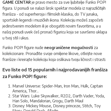
GAME CENTAR
je pravo mesto za sve ljubitelje Funko POP!
figura. U ponudi se nalazi širok spektar modela iz najrazličitijih
franšiza - od superheroja i filmskih klasika, do TV junaka,
sportskih legendi i muzičkih ikona. Kolekciju možeš započeti
jedinstvenim modelom ili je obogatiti novim favoritima, a u
našoj ponudi uvek ćeš pronaći figuricu koja se savršeno uklapa
u tvoj stil i ukus.
Funko POP! figure nude
neograničene mogućnosti
za
kolekcionare. Pronađite svoje omiljene likove, otkrijte nove
franšize i kreirajte kolekciju koja oslikava tvoju ličnost i strasti.
Evo liste od 15 popularnih i najprodavanijih franšiza
za Funko POP! figure:
Marvel Universe: Spider-Man, Iron Man, Hulk, Captain
America, Thor...
Star Wars: Luke Skywalker, R2D2, Darth Vader, Yoda,
Han Solo, Mandalorian, Grogu, Darth Maul
Disney: Mickey Mouse, Disney princeze, Stitch, Toy
Story, Donald Duck, Alladin