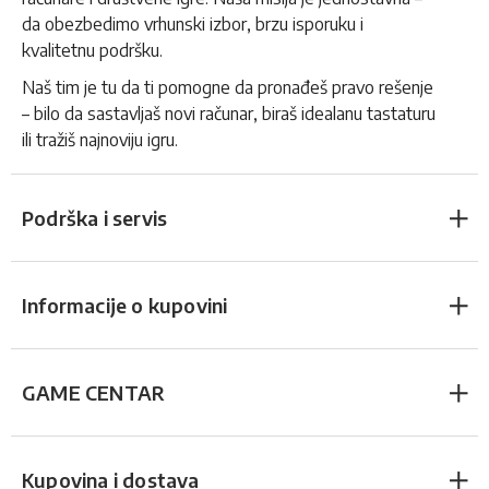
da obezbedimo vrhunski izbor, brzu isporuku i
kvalitetnu podršku.
Naš tim je tu da ti pomogne da pronađeš pravo rešenje
– bilo da sastavljaš novi računar, biraš idealanu tastaturu
ili tražiš najnoviju igru.
Podrška i servis
Informacije o kupovini
GAME CENTAR
Kupovina i dostava