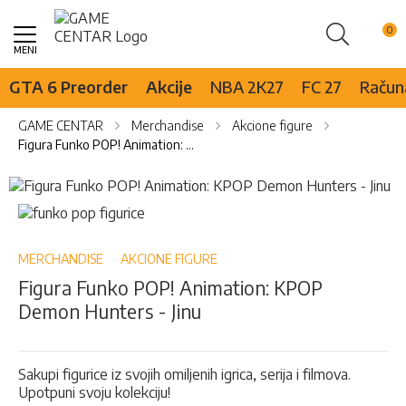
Pretraži
Skip
to
Content
GTA 6 Preorder
Akcije
NBA 2K27
FC 27
Računa
GAME CENTAR
Merchandise
Akcione figure
Figura Funko POP! Animation: KPOP Demon Hunters - Jinu
Skip
to
Skip
the
to
end
the
of
beginning
MERCHANDISE
AKCIONE FIGURE
the
of
Figura Funko POP! Animation: KPOP
images
the
Demon Hunters - Jinu
gallery
images
gallery
Sakupi figurice iz svojih omiljenih igrica, serija i filmova.
Upotpuni svoju kolekciju!