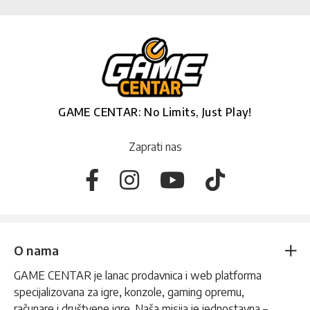
GAME CENTAR: No Limits, Just Play!
Zaprati nas
O nama
GAME CENTAR je lanac prodavnica i web platforma
specijalizovana za igre, konzole, gaming opremu,
računare i društvene igre. Naša misija je jednostavna –