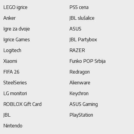
LEGO igrice
PS5 cena
Anker
JBL slušalice
Igre za dvoje
ASUS
Igrice Games
JBL Partybox
Logitech
RAZER
Xiaomi
Funko POP Srbija
FIFA 26
Redragon
SteelSeries
Alienware
LG monitori
Keychron
ROBLOX Gift Card
ASUS Gaming
JBL
PlayStation
Nintendo