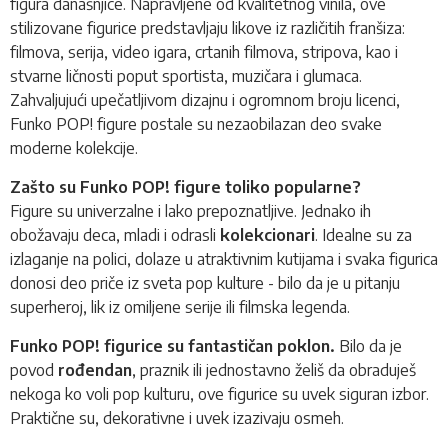
figura današnjice. Napravljene od kvalitetnog vinila, ove
stilizovane figurice predstavljaju likove iz različitih franšiza:
filmova, serija, video igara, crtanih filmova, stripova, kao i
stvarne ličnosti poput sportista, muzičara i glumaca.
Zahvaljujući upečatljivom dizajnu i ogromnom broju licenci,
Funko POP!
figure postale su nezaobilazan deo svake
moderne kolekcije.
Zašto su Funko POP! figure toliko popularne?
Figure su univerzalne i lako prepoznatljive. Jednako ih
obožavaju deca, mladi i odrasli
kolekcionari
. Idealne su za
izlaganje na polici, dolaze u atraktivnim kutijama i svaka figurica
donosi deo priče iz sveta pop kulture - bilo da je u pitanju
superheroj, lik iz omiljene serije ili filmska legenda.
Funko POP! figurice su fantastičan poklon.
Bilo da je
povod
rođendan
, praznik ili jednostavno želiš da obraduješ
nekoga ko voli pop kulturu, ove figurice su uvek siguran izbor.
Praktične su, dekorativne i uvek izazivaju osmeh.