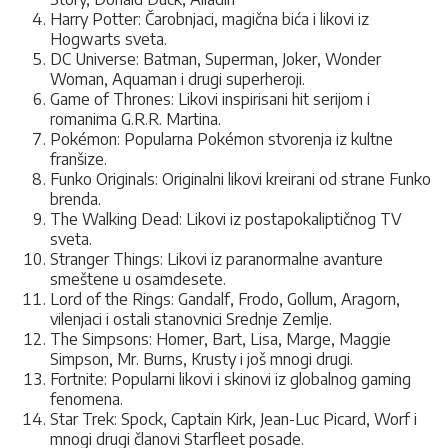
Harry Potter: Čarobnjaci, magična bića i likovi iz
Hogwarts sveta.
DC Universe: Batman, Superman, Joker, Wonder
Woman, Aquaman i drugi superheroji.
Game of Thrones: Likovi inspirisani hit serijom i
romanima G.R.R. Martina.
Pokémon: Popularna Pokémon stvorenja iz kultne
franšize.
Funko Originals: Originalni likovi kreirani od strane Funko
brenda.
The Walking Dead: Likovi iz postapokaliptičnog TV
sveta.
Stranger Things: Likovi iz paranormalne avanture
smeštene u osamdesete.
Lord of the Rings: Gandalf, Frodo, Gollum, Aragorn,
vilenjaci i ostali stanovnici Srednje Zemlje.
The Simpsons: Homer, Bart, Lisa, Marge, Maggie
Simpson, Mr. Burns, Krusty i još mnogi drugi.
Fortnite: Popularni likovi i skinovi iz globalnog gaming
fenomena.
Star Trek: Spock, Captain Kirk, Jean-Luc Picard, Worf i
mnogi drugi članovi Starfleet posade.