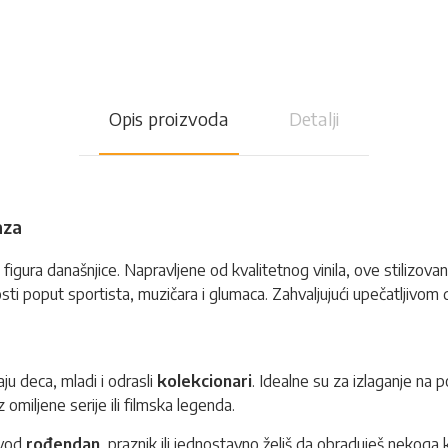
Opis proizvoda
Detalji
aza
figura današnjice. Napravljene od kvalitetnog vinila, ove stilizovane f
čnosti poput sportista, muzičara i glumaca. Zahvaljujući upečatljivom
ju deca, mladi i odrasli
kolekcionari
. Idealne su za izlaganje na p
z omiljene serije ili filmska legenda.
ovod
rođendan
, praznik ili jednostavno želiš da obraduješ nekoga k