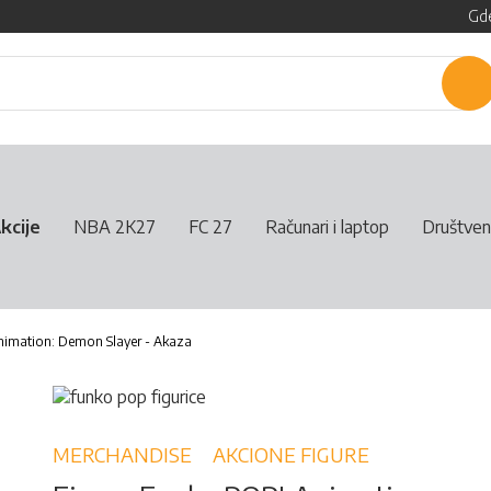
Gde
P
kcije
NBA 2K27
FC 27
Računari i laptop
Društven
nimation: Demon Slayer - Akaza
MERCHANDISE
AKCIONE FIGURE