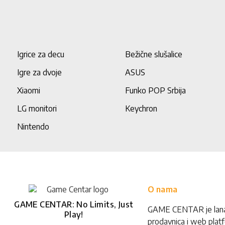
Igrice za decu
Bežične slušalice
Igre za dvoje
ASUS
Xiaomi
Funko POP Srbija
LG monitori
Keychron
Nintendo
O nama
GAME CENTAR: No Limits, Just
GAME CENTAR je lan
Play!
prodavnica i web plat