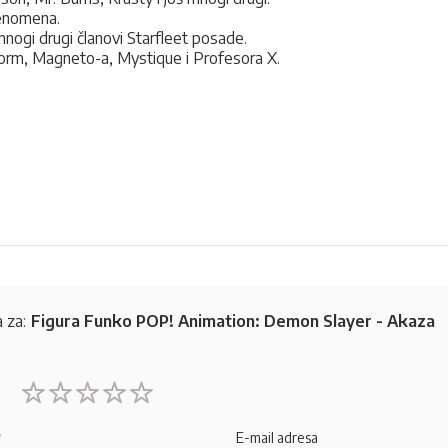
 fenomena.
mnogi drugi članovi Starfleet posade.
orm, Magneto-a, Mystique i Profesora X.
 za:
Figura Funko POP! Animation: Demon Slayer - Akaza
1
2
3
4
5
star
stars
stars
stars
stars
E-mail adresa