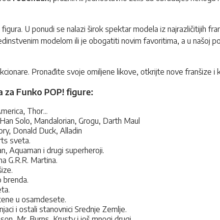
gura. U ponudi se nalazi širok spektar modela iz najrazličitijih fra
edinstvenim modelom ili je obogatiti novim favoritima, a u našoj po
cionare. Pronađite svoje omiljene likove, otkrijte nove franšize i kre
za za Funko POP! figure:
merica, Thor...
Han Solo, Mandalorian, Grogu, Darth Maul
ry, Donald Duck, Alladin
rts sveta.
 Aquaman i drugi superheroji.
ma G.R.R. Martina.
ize.
o brenda.
ta.
štene u osamdesete.
jaci i ostali stanovnici Srednje Zemlje.
n, Mr. Burns, Krusty i još mnogi drugi.