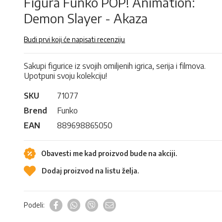
Figura Funko POP! Animation:
Demon Slayer - Akaza
Budi prvi koji će napisati recenziju
Sakupi figurice iz svojih omiljenih igrica, serija i filmova.
Upotpuni svoju kolekciju!
SKU
71077
Brend
Funko
EAN
889698865050
Obavesti me kad proizvod bude na akciji.
Dodaj proizvod na listu želja.
Podeli: