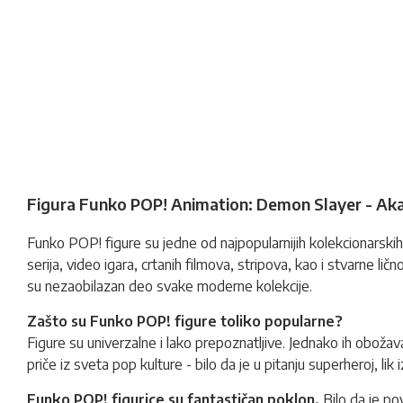
Figura Funko POP! Animation: Demon Slayer - Ak
Funko POP!
figure
su jedne od najpopularnijih kolekcionarskih 
serija, video igara, crtanih filmova, stripova, kao i stvarne li
su nezaobilazan deo svake moderne kolekcije.
Zašto su Funko POP! figure toliko popularne?
Figure su univerzalne i lako prepoznatljive. Jednako ih obožava
priče iz sveta pop kulture - bilo da je u pitanju superheroj, lik i
Funko POP! figurice su fantastičan poklon.
Bilo da je p