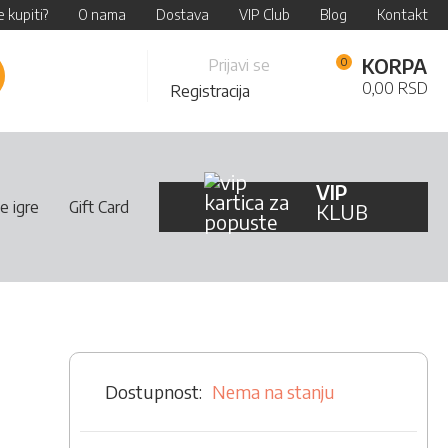
 kupiti?
O nama
Dostava
VIP Club
Blog
Kontakt
Skip
KORPA
Prijavi se
retraži
to
0,00 RSD
Registracija
Content
VIP
e igre
Gift Card
KLUB
Nema na stanju