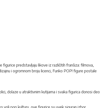
igurice predstavljaju likove iz različitih franšiza: filmova,
 dizajnu i ogromnom broju licenci,
Funko POP!
figure postale
olici, dolaze u atraktivnim kutijama i svaka figurica donosi deo
o voli pop kulturu, ove figurice su uvek siguran izbor.