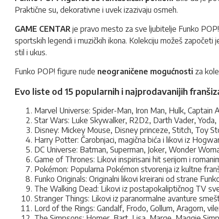
Praktične su, dekorativne i uvek izazivaju osmeh.
GAME CENTAR
je pravo mesto za sve ljubitelje Funko POP! fi
sportskih legendi i muzičkih ikona. Kolekciju možeš započeti j
stil i ukus.
Funko POP! figure nude
neograničene mogućnosti
za kolek
Evo liste od 15 popularnih i najprodavanijih franši
Marvel Universe: Spider-Man, Iron Man, Hulk, Captain A
Star Wars: Luke Skywalker, R2D2, Darth Vader, Yoda, 
Disney: Mickey Mouse, Disney princeze, Stitch, Toy Sto
Harry Potter: Čarobnjaci, magična bića i likovi iz Hogwa
DC Universe: Batman, Superman, Joker, Wonder Woman,
Game of Thrones: Likovi inspirisani hit serijom i romani
Pokémon: Popularna Pokémon stvorenja iz kultne franš
Funko Originals: Originalni likovi kreirani od strane Funk
The Walking Dead: Likovi iz postapokaliptičnog TV sve
Stranger Things: Likovi iz paranormalne avanture sme
Lord of the Rings: Gandalf, Frodo, Gollum, Aragorn, vilen
The Simpsons: Homer, Bart, Lisa, Marge, Maggie Simpso