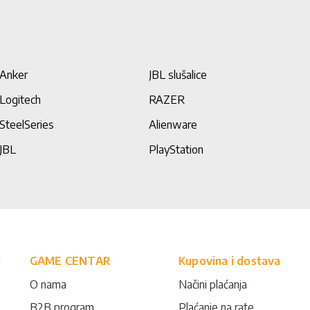
Anker
JBL slušalice
Logitech
RAZER
SteelSeries
Alienware
JBL
PlayStation
i
GAME CENTAR
Kupovina i dostava
O nama
Načini plaćanja
B2B program
Plaćanje na rate