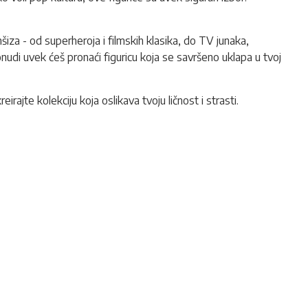
nšiza - od superheroja i filmskih klasika, do TV junaka,
nudi uvek ćeš pronaći figuricu koja se savršeno uklapa u tvoj
irajte kolekciju koja oslikava tvoju ličnost i strasti.