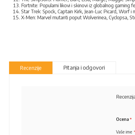
Fortnite: Popularni likovi i skinovi iz globalnog gaming
Star Trek: Spock, Captain Kirk, Jean-Luc Picard, Worf i 
X-Men: Marvel mutanti poput Wolverinea, Cyclopsa, St
Pitanja i odgovori
Recenzije
Recenzija
Ocena
Vaše ime