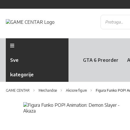
Sve
GTA 6 Preorder
A
kategorije
GAME CENTAR
Merchandise
Akcione figure
Figura Funko POP! A
Skip
to
the
Skip
end
to
of
the