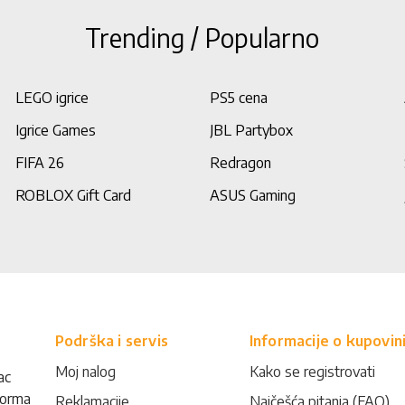
Trending / Popularno
LEGO igrice
PS5 cena
Igrice Games
JBL Partybox
FIFA 26
Redragon
ROBLOX Gift Card
ASUS Gaming
Podrška i servis
Informacije o kupovin
Moj nalog
Kako se registrovati
ac
forma
Reklamacije
Najčešća pitanja (FAQ)