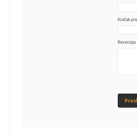
Kratak pr
Recenzija
Pros