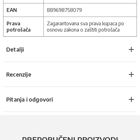
EAN
889698758079
Prava
Zagarantovana sva prava kupaca po
potrošača
osnovu zakona o zaštiti potrošača
Detalji
Recenzije
Pitanja i odgovori
PREPORUČENI PROIZVODI