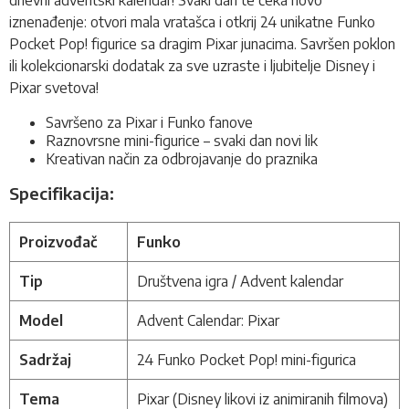
iznenađenje: otvori mala vratašca i otkrij 24 unikatne Funko
Pocket Pop! figurice sa dragim Pixar junacima. Savršen poklon
ili kolekcionarski dodatak za sve uzraste i ljubitelje Disney i
Pixar svetova!
Savršeno za Pixar i Funko fanove
Raznovrsne mini-figurice – svaki dan novi lik
Kreativan način za odbrojavanje do praznika
Specifikacija:
Proizvođač
Funko
Tip
Društvena igra / Advent kalendar
Model
Advent Calendar: Pixar
Sadržaj
24 Funko Pocket Pop! mini-figurica
Tema
Pixar (Disney likovi iz animiranih filmova)