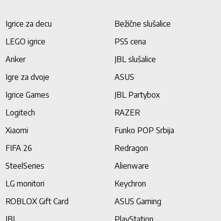
Igrice za decu
Bežične slušalice
LEGO igrice
PS5 cena
Anker
JBL slušalice
Igre za dvoje
ASUS
Igrice Games
JBL Partybox
Logitech
RAZER
Xiaomi
Funko POP Srbija
FIFA 26
Redragon
SteelSeries
Alienware
LG monitori
Keychron
ROBLOX Gift Card
ASUS Gaming
JBL
PlayStation