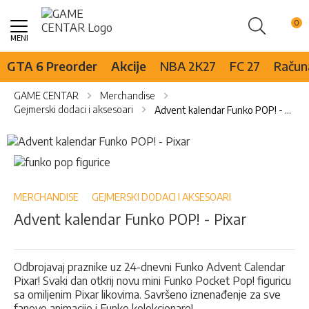
Pretraži
Skip
to
Content
GTA 6 Preorder
Akcije
NBA 2K27
FC 27
Računa
GAME CENTAR
Merchandise
Gejmerski dodaci i aksesoari
Advent kalendar Funko POP! - Pixar
Skip
to
Skip
the
to
end
the
of
beginning
MERCHANDISE
GEJMERSKI DODACI I AKSESOARI
the
of
Advent kalendar Funko POP! - Pixar
images
the
gallery
images
gallery
Odbrojavaj praznike uz 24-dnevni Funko Advent Calendar
Pixar! Svaki dan otkrij novu mini Funko Pocket Pop! figuricu
sa omiljenim Pixar likovima. Savršeno iznenađenje za sve
fanove animacije i Funko kolekcionare!