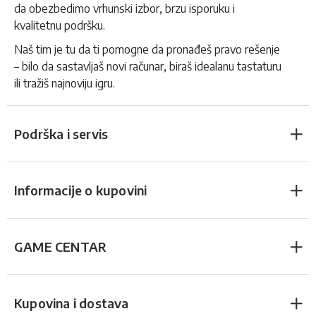
da obezbedimo vrhunski izbor, brzu isporuku i
kvalitetnu podršku.
Naš tim je tu da ti pomogne da pronađeš pravo rešenje
– bilo da sastavljaš novi računar, biraš idealanu tastaturu
ili tražiš najnoviju igru.
Podrška i servis
Informacije o kupovini
GAME CENTAR
Kupovina i dostava