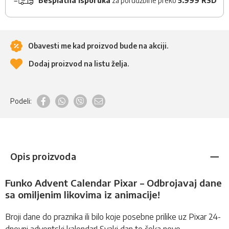
Besplatna isporuka
za porudžbine preko
5.999 RSD
Obavesti me kad proizvod bude na akciji.
Dodaj proizvod na listu želja.
Podeli:
Opis proizvoda
Funko Advent Calendar Pixar – Odbrojavaj dane
sa omiljenim likovima iz animacije!
Broji dane do praznika ili bilo koje posebne prilike uz Pixar 24-
dnevni adventski kalendar! Svaki dan te čeka novo