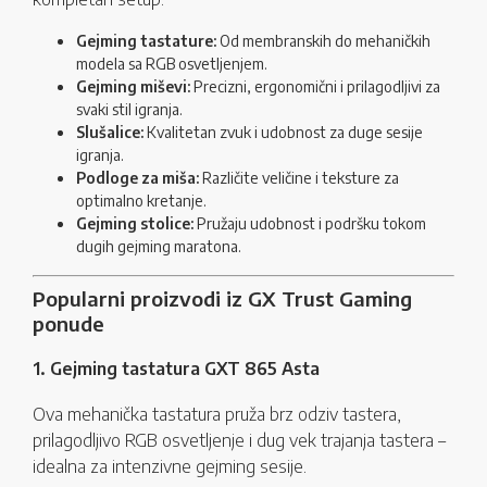
Gejming tastature:
Od membranskih do mehaničkih
modela sa RGB osvetljenjem.
Gejming miševi:
Precizni, ergonomični i prilagodljivi za
svaki stil igranja.
Slušalice:
Kvalitetan zvuk i udobnost za duge sesije
igranja.
Podloge za miša:
Različite veličine i teksture za
optimalno kretanje.
Gejming stolice:
Pružaju udobnost i podršku tokom
dugih gejming maratona.
Popularni proizvodi iz GX Trust Gaming
ponude
1. Gejming tastatura GXT 865 Asta
Ova mehanička tastatura pruža brz odziv tastera,
prilagodljivo RGB osvetljenje i dug vek trajanja tastera –
idealna za intenzivne gejming sesije.