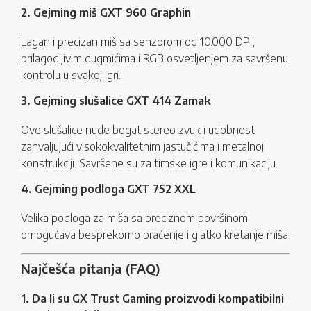
2. Gejming miš GXT 960 Graphin
Lagan i precizan miš sa senzorom od 10.000 DPI,
prilagodljivim dugmićima i RGB osvetljenjem za savršenu
kontrolu u svakoj igri.
3. Gejming slušalice GXT 414 Zamak
Ove slušalice nude bogat stereo zvuk i udobnost
zahvaljujući visokokvalitetnim jastučićima i metalnoj
konstrukciji. Savršene su za timske igre i komunikaciju.
4. Gejming podloga GXT 752 XXL
Velika podloga za miša sa preciznom površinom
omogućava besprekorno praćenje i glatko kretanje miša.
Najčešća pitanja (FAQ)
1. Da li su GX Trust Gaming proizvodi kompatibilni