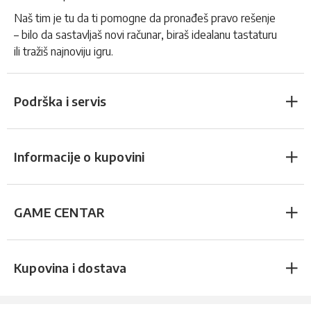
Naš tim je tu da ti pomogne da pronađeš pravo rešenje
– bilo da sastavljaš novi računar, biraš idealanu tastaturu
ili tražiš najnoviju igru.
Podrška i servis
Informacije o kupovini
GAME CENTAR
Kupovina i dostava