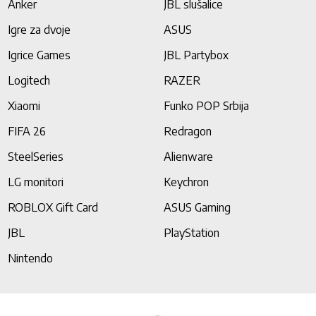
Anker
JBL slušalice
Igre za dvoje
ASUS
Igrice Games
JBL Partybox
Logitech
RAZER
Xiaomi
Funko POP Srbija
FIFA 26
Redragon
SteelSeries
Alienware
LG monitori
Keychron
ROBLOX Gift Card
ASUS Gaming
JBL
PlayStation
Nintendo