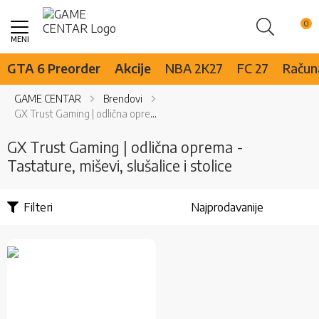
Pretraži
Skip
to
Content
GTA 6 Preorder
Akcije
NBA 2K27
FC 27
Računa
GAME CENTAR
Brendovi
GX Trust Gaming | odlična oprema - Tastature, miševi, slušalice i stolice
GX Trust Gaming | odlična oprema -
Tastature, miševi, slušalice i stolice
Filteri