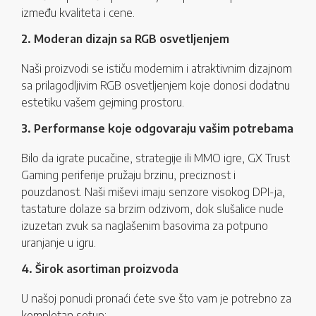
između kvaliteta i cene.
2. Moderan dizajn sa RGB osvetljenjem
Naši proizvodi se ističu modernim i atraktivnim dizajnom
sa prilagodljivim RGB osvetljenjem koje donosi dodatnu
estetiku vašem gejming prostoru.
3. Performanse koje odgovaraju vašim potrebama
Bilo da igrate pucačine, strategije ili MMO igre, GX Trust
Gaming periferije pružaju brzinu, preciznost i
pouzdanost. Naši miševi imaju senzore visokog DPI-ja,
tastature dolaze sa brzim odzivom, dok slušalice nude
izuzetan zvuk sa naglašenim basovima za potpuno
uranjanje u igru.
4. Širok asortiman proizvoda
U našoj ponudi pronaći ćete sve što vam je potrebno za
kompletan setup: