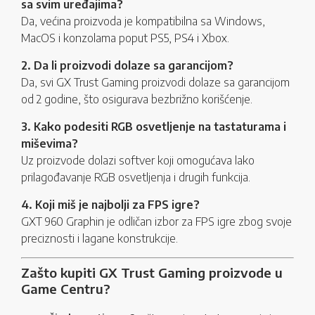
sa svim uređajima?
Da, većina proizvoda je kompatibilna sa Windows,
MacOS i konzolama poput PS5, PS4 i Xbox.
2. Da li proizvodi dolaze sa garancijom?
Da, svi GX Trust Gaming proizvodi dolaze sa garancijom
od 2 godine, što osigurava bezbrižno korišćenje.
3. Kako podesiti RGB osvetljenje na tastaturama i
miševima?
Uz proizvode dolazi softver koji omogućava lako
prilagođavanje RGB osvetljenja i drugih funkcija.
4. Koji miš je najbolji za FPS igre?
GXT 960 Graphin je odličan izbor za FPS igre zbog svoje
preciznosti i lagane konstrukcije.
Zašto kupiti GX Trust Gaming proizvode u
Game Centru?