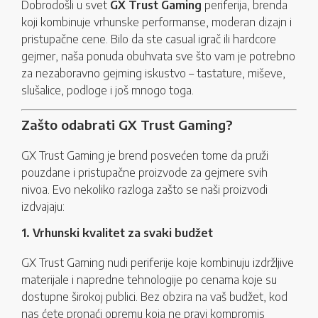
Dobrodošli u svet
GX Trust Gaming
periferija, brenda
koji kombinuje vrhunske performanse, moderan dizajn i
pristupačne cene. Bilo da ste casual igrač ili hardcore
gejmer, naša ponuda obuhvata sve što vam je potrebno
za nezaboravno gejming iskustvo – tastature, miševe,
slušalice, podloge i još mnogo toga.
Zašto odabrati GX Trust Gaming?
GX Trust Gaming je brend posvećen tome da pruži
pouzdane i pristupačne proizvode za gejmere svih
nivoa. Evo nekoliko razloga zašto se naši proizvodi
izdvajaju:
1. Vrhunski kvalitet za svaki budžet
GX Trust Gaming nudi periferije koje kombinuju izdržljive
materijale i napredne tehnologije po cenama koje su
dostupne širokoj publici. Bez obzira na vaš budžet, kod
nas ćete pronaći opremu koja ne pravi kompromis