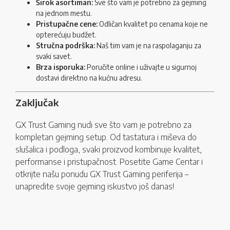
Širok asortiman:
Sve što vam je potrebno za gejming
na jednom mestu.
Pristupačne cene:
Odličan kvalitet po cenama koje ne
opterećuju budžet.
Stručna podrška:
Naš tim vam je na raspolaganju za
svaki savet.
Brza isporuka:
Poručite online i uživajte u sigurnoj
dostavi direktno na kućnu adresu.
Zaključak
GX Trust Gaming nudi sve što vam je potrebno za
kompletan gejming setup. Od tastatura i miševa do
slušalica i podloga, svaki proizvod kombinuje kvalitet,
performanse i pristupačnost. Posetite Game Centar i
otkrijte našu ponudu GX Trust Gaming periferija –
unapredite svoje gejming iskustvo još danas!