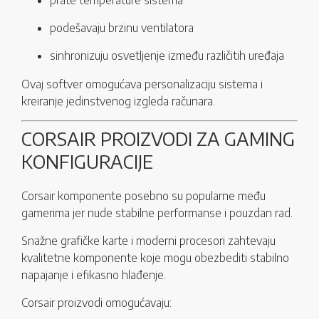
prate temperature sistema
podešavaju brzinu ventilatora
sinhronizuju osvetljenje između različitih uređaja
Ovaj softver omogućava personalizaciju sistema i
kreiranje jedinstvenog izgleda računara.
CORSAIR PROIZVODI ZA GAMING
KONFIGURACIJE
Corsair komponente posebno su popularne među
gamerima jer nude stabilne performanse i pouzdan rad.
Snažne grafičke karte i moderni procesori zahtevaju
kvalitetne komponente koje mogu obezbediti stabilno
napajanje i efikasno hlađenje.
Corsair proizvodi omogućavaju: