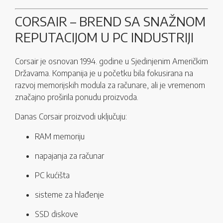
CORSAIR – BREND SA SNAŽNOM
REPUTACIJOM U PC INDUSTRIJI
Corsair je osnovan 1994. godine u Sjedinjenim Američkim
Državama. Kompanija je u početku bila fokusirana na
razvoj memorijskih modula za računare, ali je vremenom
značajno proširila ponudu proizvoda.
Danas Corsair proizvodi uključuju:
RAM memoriju
napajanja za računar
PC kućišta
sisteme za hlađenje
SSD diskove