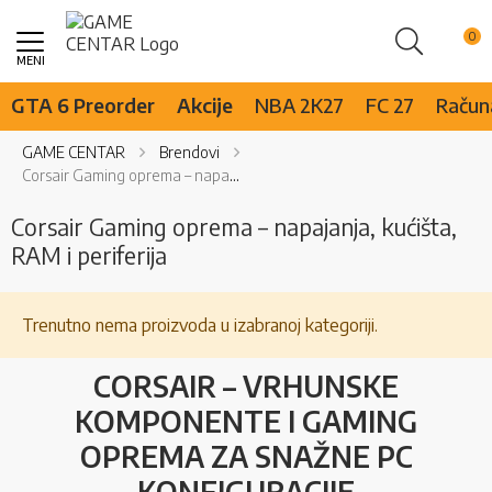
Pretraži
Skip
to
Content
GTA 6 Preorder
Akcije
NBA 2K27
FC 27
Računa
GAME CENTAR
Brendovi
Corsair Gaming oprema – napajanja, kućišta, RAM i periferija
Corsair Gaming oprema – napajanja, kućišta,
RAM i periferija
Trenutno nema proizvoda u izabranoj kategoriji.
CORSAIR – VRHUNSKE
KOMPONENTE I GAMING
OPREMA ZA SNAŽNE PC
KONFIGURACIJE