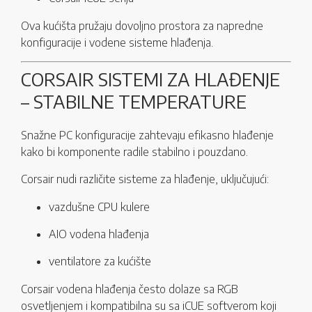
Ova kućišta pružaju dovoljno prostora za napredne
konfiguracije i vodene sisteme hlađenja.
CORSAIR SISTEMI ZA HLAĐENJE
– STABILNE TEMPERATURE
Snažne PC konfiguracije zahtevaju efikasno hlađenje
kako bi komponente radile stabilno i pouzdano.
Corsair nudi različite sisteme za hlađenje, uključujući:
vazdušne CPU kulere
AIO vodena hlađenja
ventilatore za kućište
Corsair vodena hlađenja često dolaze sa RGB
osvetljenjem i kompatibilna su sa iCUE softverom koji