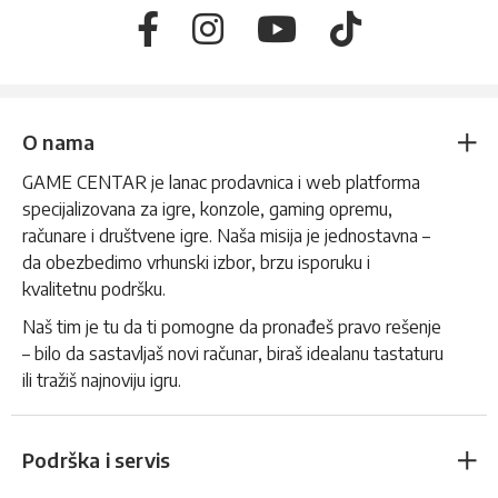
O nama
GAME CENTAR je lanac prodavnica i web platforma
specijalizovana za igre, konzole, gaming opremu,
računare i društvene igre. Naša misija je jednostavna –
da obezbedimo vrhunski izbor, brzu isporuku i
kvalitetnu podršku.
Naš tim je tu da ti pomogne da pronađeš pravo rešenje
– bilo da sastavljaš novi računar, biraš idealanu tastaturu
ili tražiš najnoviju igru.
Podrška i servis