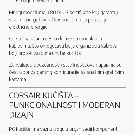
dugom veku trajanja
Mnogi modeli imaju 80 PLUS sertifikate koji garantuju
visoku energetsku efikasnost i manju potrošnju
električne energije.
Corsair napajanja često dolaze sa modularnim
kablovima, što omogućava bolju organizaciju kablova i
bolji protok vazduha unutar kućišta.
Zahvaljujući pouzdanosti i stabilnosti, ova napajanja su
čest izbor za gaming konfiguracije sa snažnim grafičkim
kartama.
CORSAIR KUĆIŠTA –
FUNKCIONALNOST I MODERAN
DIZAJN
PC kućište ima važnu ulogu u organizaciji komponenti,