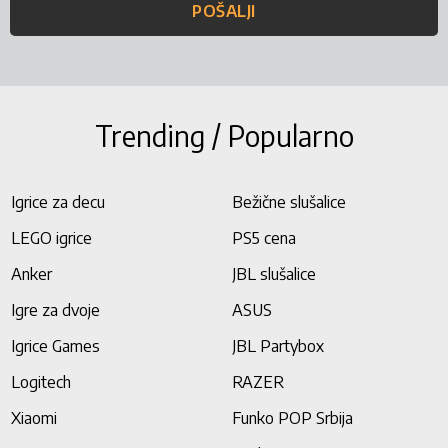
POŠALJI
Trending / Popularno
Igrice za decu
Bežične slušalice
LEGO igrice
PS5 cena
Anker
JBL slušalice
Igre za dvoje
ASUS
Igrice Games
JBL Partybox
Logitech
RAZER
Xiaomi
Funko POP Srbija