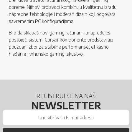
brendova u svetu računarskog hardvera i gaming
opreme. Njihovi proizvodi kombinuju kvalitetnu izradu,
napredne tehnologije i moderan dizajn koji odgovara
savremenim PC konfiguracijama.
Bilo da sklapaš novi gaming računar ili unapređuješ
postojeći sistem, Corsair komponente predstavljaju
pouzdan izbor za stabilne performanse, efikasno
hlađenje i vrhunsko gaming iskustvo.
REGISTRUJ SE NA NAŠ
NEWSLETTER