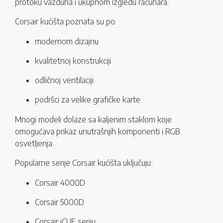
protoku vazduha i ukupnom izgledu računara.
Corsair kućišta poznata su po:
modernom dizajnu
kvalitetnoj konstrukciji
odličnoj ventilaciji
podršci za velike grafičke karte
Mnogi modeli dolaze sa kaljenim staklom koje
omogućava prikaz unutrašnjih komponenti i RGB
osvetljenja.
Popularne serije Corsair kućišta uključuju:
Corsair 4000D
Corsair 5000D
Corsair iCUE seriju