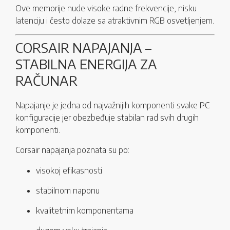
Ove memorije nude visoke radne frekvencije, nisku
latenciju i često dolaze sa atraktivnim RGB osvetljenjem.
CORSAIR NAPAJANJA –
STABILNA ENERGIJA ZA
RAČUNAR
Napajanje je jedna od najvažnijih komponenti svake PC
konfiguracije jer obezbeđuje stabilan rad svih drugih
komponenti.
Corsair napajanja poznata su po:
visokoj efikasnosti
stabilnom naponu
kvalitetnim komponentama