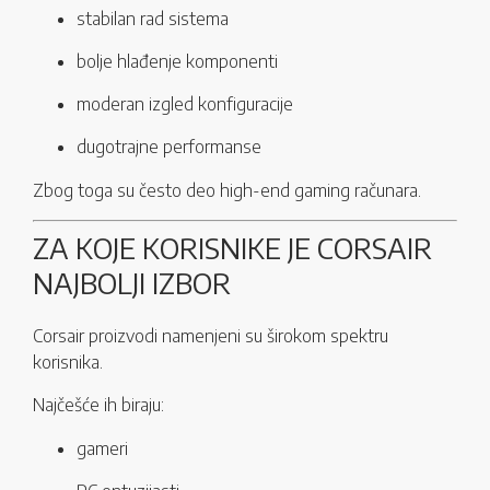
stabilan rad sistema
bolje hlađenje komponenti
moderan izgled konfiguracije
dugotrajne performanse
Zbog toga su često deo high-end gaming računara.
ZA KOJE KORISNIKE JE CORSAIR
NAJBOLJI IZBOR
Corsair proizvodi namenjeni su širokom spektru
korisnika.
Najčešće ih biraju:
gameri