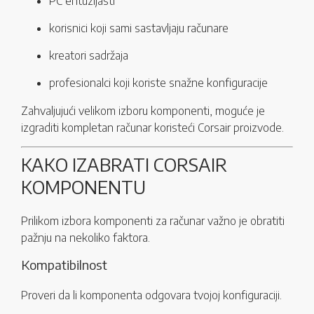
PC entuzijasti
korisnici koji sami sastavljaju računare
kreatori sadržaja
profesionalci koji koriste snažne konfiguracije
Zahvaljujući velikom izboru komponenti, moguće je
izgraditi kompletan računar koristeći Corsair proizvode.
KAKO IZABRATI CORSAIR
KOMPONENTU
Prilikom izbora komponenti za računar važno je obratiti
pažnju na nekoliko faktora.
Kompatibilnost
Proveri da li komponenta odgovara tvojoj konfiguraciji.