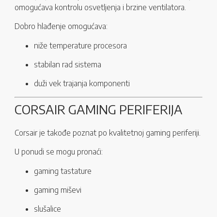
omogućava kontrolu osvetljenja i brzine ventilatora.
Dobro hlađenje omogućava:
niže temperature procesora
stabilan rad sistema
duži vek trajanja komponenti
CORSAIR GAMING PERIFERIJA
Corsair je takođe poznat po kvalitetnoj gaming periferiji.
U ponudi se mogu pronaći:
gaming tastature
gaming miševi
slušalice