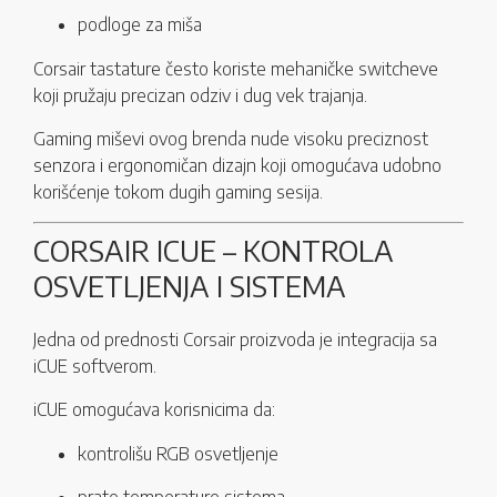
podloge za miša
Corsair tastature često koriste mehaničke switcheve
koji pružaju precizan odziv i dug vek trajanja.
Gaming miševi ovog brenda nude visoku preciznost
senzora i ergonomičan dizajn koji omogućava udobno
korišćenje tokom dugih gaming sesija.
CORSAIR ICUE – KONTROLA
OSVETLJENJA I SISTEMA
Jedna od prednosti Corsair proizvoda je integracija sa
iCUE softverom.
iCUE omogućava korisnicima da:
kontrolišu RGB osvetljenje