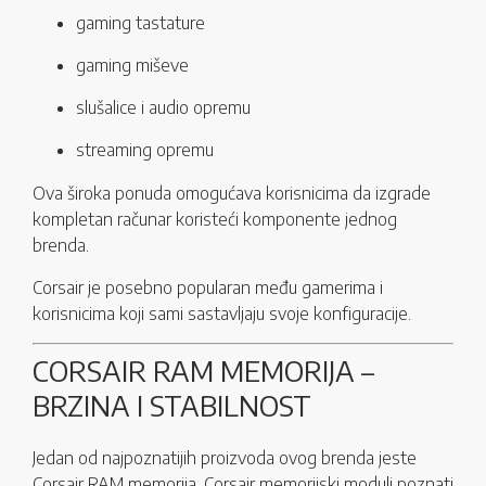
gaming tastature
gaming miševe
slušalice i audio opremu
streaming opremu
Ova široka ponuda omogućava korisnicima da izgrade
kompletan računar koristeći komponente jednog
brenda.
Corsair je posebno popularan među gamerima i
korisnicima koji sami sastavljaju svoje konfiguracije.
CORSAIR RAM MEMORIJA –
BRZINA I STABILNOST
Jedan od najpoznatijih proizvoda ovog brenda jeste
Corsair RAM memorija. Corsair memorijski moduli poznati