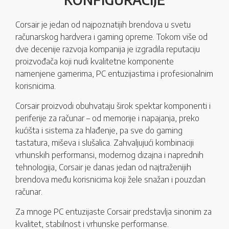
Corsair je jedan od najpoznatijih brendova u svetu
računarskog hardvera i gaming opreme. Tokom više od
dve decenije razvoja kompanija je izgradila reputaciju
proizvođača koji nudi kvalitetne komponente
namenjene gamerima, PC entuzijastima i profesionalnim
korisnicima.
Corsair proizvodi obuhvataju širok spektar komponenti i
periferije za računar – od memorije i napajanja, preko
kućišta i sistema za hlađenje, pa sve do gaming
tastatura, miševa i slušalica. Zahvaljujući kombinaciji
vrhunskih performansi, modernog dizajna i naprednih
tehnologija, Corsair je danas jedan od najtraženijih
brendova među korisnicima koji žele snažan i pouzdan
računar.
Za mnoge PC entuzijaste Corsair predstavlja sinonim za
kvalitet, stabilnost i vrhunske performanse.