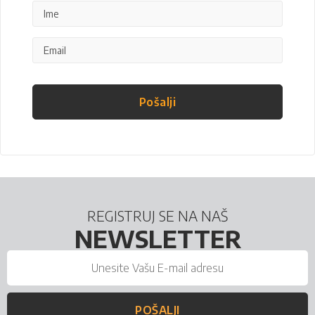
Pošalji
REGISTRUJ SE NA NAŠ
NEWSLETTER
POŠALJI