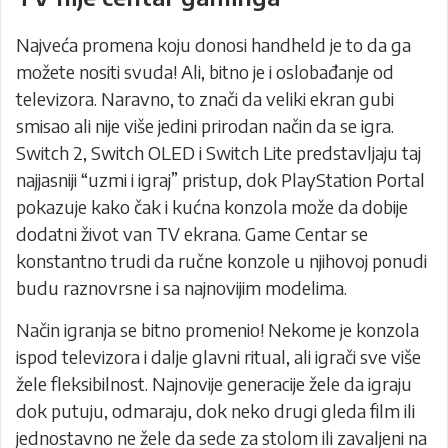
Najveća promena koju donosi handheld je to da ga
možete nositi svuda! Ali, bitno je i oslobađanje od
televizora. Naravno, to znači da veliki ekran gubi
smisao ali nije više jedini prirodan način da se igra.
Switch 2, Switch OLED i Switch Lite predstavljaju taj
najjasniji “uzmi i igraj” pristup, dok PlayStation Portal
pokazuje kako čak i kućna konzola može da dobije
dodatni život van TV ekrana. Game Centar se
konstantno trudi da
ručne konzole
u njihovoj ponudi
budu raznovrsne i sa najnovijim modelima.
Način igranja se bitno promenio! Nekome je konzola
ispod televizora i dalje glavni ritual, ali igrači sve više
žele fleksibilnost. Najnovije generacije žele da igraju
dok putuju, odmaraju, dok neko drugi gleda film ili
jednostavno ne žele da sede za stolom ili zavaljeni na