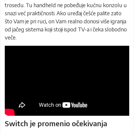
trosedu. Tu handheld ne pobeđuje kućnu konzolu u
snazi već praktičnosti. Ako uređaj češće palite zato
što Vam je pri ruci, on Vam realno donosi više igranja
od jačeg sistema koji stoji ispod TV-a i čeka slobodno
veče.
Switch je promenio očekivanja