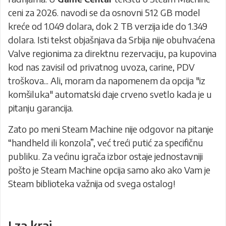
ceni za 2026. navodi se da osnovni 512 GB model
kreće od 1.049 dolara, dok 2 TB verzija ide do 1.349
dolara. Isti tekst objašnjava da Srbija nije obuhvaćena
Valve regionima za direktnu rezervaciju, pa kupovina
kod nas zavisil od privatnog uvoza, carine, PDV
troškova... Ali, moram da napomenem da opcija "iz
komšiluka" automatski daje crveno svetlo kada je u
pitanju garancija.
Zato po meni Steam Machine nije odgovor na pitanje
“handheld ili konzola”, već treći putić za specifičnu
publiku. Za većinu igrača izbor ostaje jednostavniji
pošto je Steam Machine opcija samo ako ako Vam je
Steam biblioteka važnija od svega ostalog!
I za kraj...