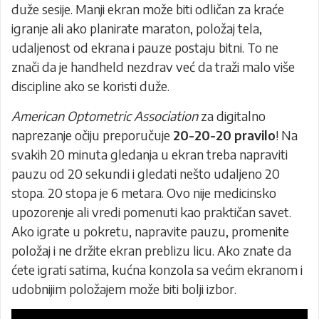
duže sesije. Manji ekran može biti odličan za kraće
igranje ali ako planirate maraton, položaj tela,
udaljenost od ekrana i pauze postaju bitni. To ne
znači da je handheld nezdrav već da traži malo više
discipline ako se koristi duže.
American Optometric Association
za digitalno
naprezanje očiju preporučuje
20-20-20 pravilo
! Na
svakih 20 minuta gledanja u ekran treba napraviti
pauzu od 20 sekundi i gledati nešto udaljeno 20
stopa. 20 stopa je 6 metara. Ovo nije medicinsko
upozorenje ali vredi pomenuti kao praktičan savet.
Ako igrate u pokretu, napravite pauzu, promenite
položaj i ne držite ekran preblizu licu. Ako znate da
ćete igrati satima, kućna konzola sa većim ekranom i
udobnijim položajem može biti bolji izbor.