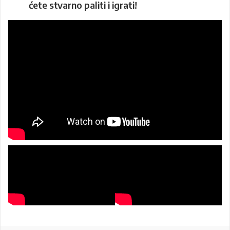
ćete stvarno paliti i igrati!