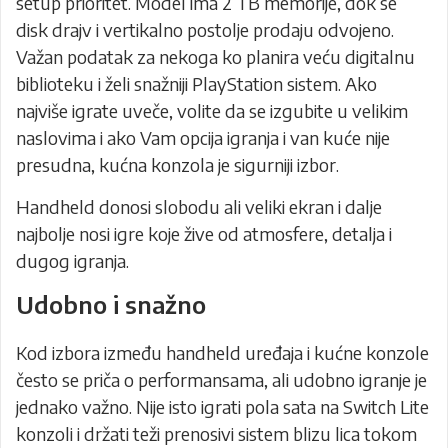
setup prioritet. Model ima 2 TB memorije, dok se
disk drajv i vertikalno postolje prodaju odvojeno.
Važan podatak za nekoga ko planira veću digitalnu
biblioteku i želi snažniji PlayStation sistem. Ako
najviše igrate uveče, volite da se izgubite u velikim
naslovima i ako Vam opcija igranja i van kuće nije
presudna, kućna konzola je sigurniji izbor.
Handheld donosi slobodu ali veliki ekran i dalje
najbolje nosi igre koje žive od atmosfere, detalja i
dugog igranja.
Udobno i snažno
Kod izbora između handheld uređaja i kućne konzole
često se priča o performansama, ali udobno igranje je
jednako važno. Nije isto igrati pola sata na Switch Lite
konzoli i držati teži prenosivi sistem blizu lica tokom