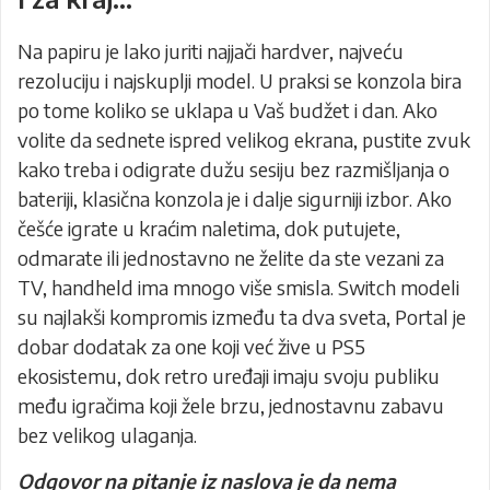
Na papiru je lako juriti najjači hardver, najveću
rezoluciju i najskuplji model. U praksi se konzola bira
po tome koliko se uklapa u Vaš budžet i dan. Ako
volite da sednete ispred velikog ekrana, pustite zvuk
kako treba i odigrate dužu sesiju bez razmišljanja o
bateriji, klasična konzola je i dalje sigurniji izbor. Ako
češće igrate u kraćim naletima, dok putujete,
odmarate ili jednostavno ne želite da ste vezani za
TV, handheld ima mnogo više smisla. Switch modeli
su najlakši kompromis između ta dva sveta, Portal je
dobar dodatak za one koji već žive u PS5
ekosistemu, dok retro uređaji imaju svoju publiku
među igračima koji žele brzu, jednostavnu zabavu
bez velikog ulaganja.
Odgovor na pitanje iz naslova je da nema