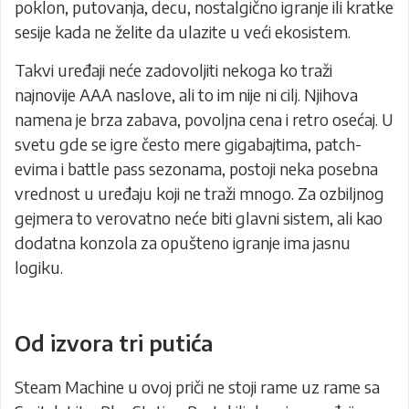
poklon, putovanja, decu, nostalgično igranje ili kratke
sesije kada ne želite da ulazite u veći ekosistem.
Takvi uređaji neće zadovoljiti nekoga ko traži
najnovije AAA naslove, ali to im nije ni cilj. Njihova
namena je brza zabava, povoljna cena i retro osećaj. U
svetu gde se igre često mere gigabajtima, patch-
evima i battle pass sezonama, postoji neka posebna
vrednost u uređaju koji ne traži mnogo. Za ozbiljnog
gejmera to verovatno neće biti glavni sistem, ali kao
dodatna konzola za opušteno igranje ima jasnu
logiku.
Od izvora tri putića
Steam Machine u ovoj priči ne stoji rame uz rame sa