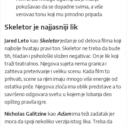
pokušavao da se dopadne svima, a više
verovao tonu koji mu prirodno pripada.
Skeletor je najjasniji lik
Jared Leto
kao
Skeletor
jedan je od delova filma koji
najbolje hvataju pravi ton. Skeletor ne treba da bude
tih, hladan i psihološki složen negativac. On je lik koji
traži teatralnos. Njegova sujeta nema granica i
zahteva preterivanje i veliku scenu. Kada film to
prihvati, scene sa njim imaju mnogo više energije od
ostatka priče. Njegova zloća ima oblik predstave a to
savršeno odgovara svetu u kojem je lobanja deo
opšteg pravila igre.
Nicholas Galitzine
kao
Adam
ima teži zadatak jer
mora da spoji nekoliko verzija istog lika. Treba da