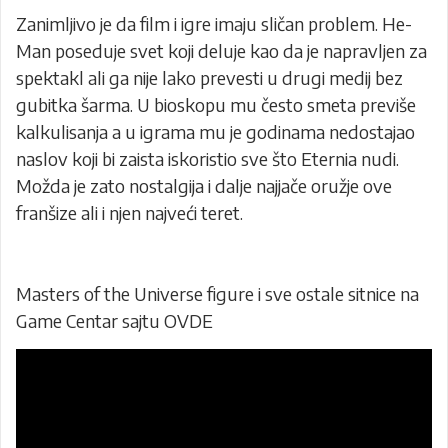
Zanimljivo je da film i igre imaju sličan problem. He-
Man poseduje svet koji deluje kao da je napravljen za
spektakl ali ga nije lako prevesti u drugi medij bez
gubitka šarma. U bioskopu mu često smeta previše
kalkulisanja a u igrama mu je godinama nedostajao
naslov koji bi zaista iskoristio sve što Eternia nudi.
Možda je zato nostalgija i dalje najjače oružje ove
franšize ali i njen najveći teret.
Masters of the Universe figure i sve ostale sitnice na
Game Centar sajtu
OVDE