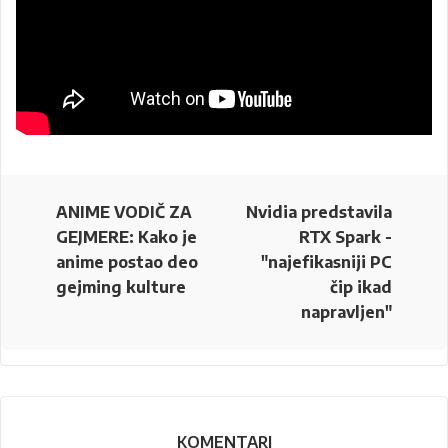
ANIME VODIČ ZA
Nvidia predstavila
GEJMERE: Kako je
RTX Spark -
anime postao deo
"najefikasniji PC
gejming kulture
čip ikad
napravljen"
KOMENTARI