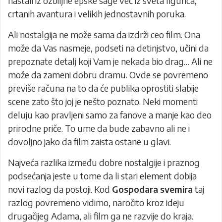
nastali iz ozbiljne epske sage već iz sveta figurica,
crtanih avantura i velikih jednostavnih poruka.
Ali nostalgija ne može sama da izdrži ceo film. Ona
može da Vas nasmeje, podseti na detinjstvo, učini da
prepoznate detalj koji Vam je nekada bio drag… Ali ne
može da zameni dobru dramu. Ovde se povremeno
previše računa na to da će publika oprostiti slabije
scene zato što joj je nešto poznato. Neki momenti
deluju kao pravljeni samo za fanove a manje kao deo
prirodne priče. To ume da bude zabavno ali ne i
dovoljno jako da film zaista ostane u glavi.
Najveća razlika između dobre nostalgije i praznog
podsećanja jeste u tome da li stari element dobija
novi razlog da postoji. Kod
Gospodara svemira
taj
razlog povremeno vidimo, naročito kroz ideju
drugačijeg Adama, ali film ga ne razvije do kraja.