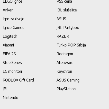
LEGO igrice
PS5 cena
Anker
JBL slušalice
Igre za dvoje
ASUS
Igrice Games
JBL Partybox
Logitech
RAZER
Xiaomi
Funko POP Srbija
FIFA 26
Redragon
SteelSeries
Alienware
LG monitori
Keychron
ROBLOX Gift Card
ASUS Gaming
JBL
PlayStation
Nintendo