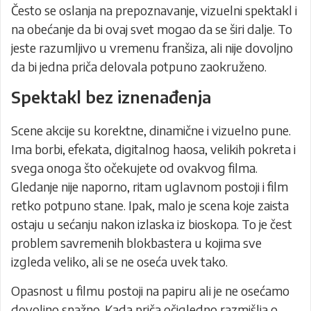
Često se oslanja na prepoznavanje, vizuelni spektakl i
na obećanje da bi ovaj svet mogao da se širi dalje. To
jeste razumljivo u vremenu franšiza, ali nije dovoljno
da bi jedna priča delovala potpuno zaokruženo.
Spektakl bez iznenađenja
Scene akcije su korektne, dinamične i vizuelno pune.
Ima borbi, efekata, digitalnog haosa, velikih pokreta i
svega onoga što očekujete od ovakvog filma.
Gledanje nije naporno, ritam uglavnom postoji i film
retko potpuno stane. Ipak, malo je scena koje zaista
ostaju u sećanju nakon izlaska iz bioskopa. To je čest
problem savremenih blokbastera u kojima sve
izgleda veliko, ali se ne oseća uvek tako.
Opasnost u filmu postoji na papiru ali je ne osećamo
dovoljno snažno. Kada priča očigledno razmišlja o