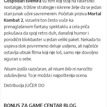
Gospodari svemira
su film koji stoji na raskrsnici
nostalgije, tržišne strategije i iskrene želje da se jedan
stari junak učini savremenim. Početak priziva
Mortal
Kombat 2
, vizuelni ton često vuče ka
prenaglašenom fantasy spektaklu a cela priča
pokušava da spoji retro duh, današnji humor i
porodični blokbaster u jedan veliki paket. Nekada to
uspeva dok povremeno deluje usiljeno, ali najčešće
ostavlja utisak filma koji nije loš, samo nije dovoljno
siguran u sebe.
Nisam izašla razočaran, ali nisam bila ni naročito
oduševljena
. To je možda i najpoštenija ocena.
Distribucija
JUČER DO
BONUS ZA GAME CENTAR BLOG