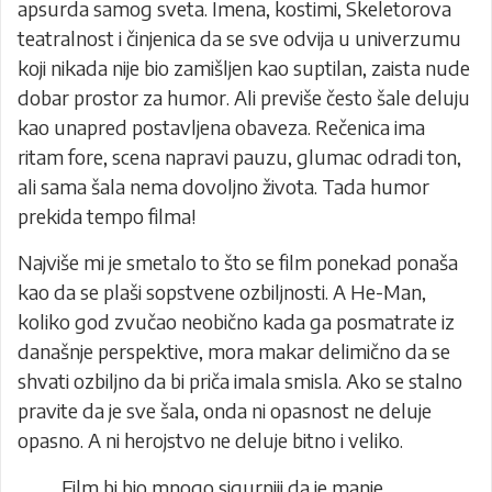
apsurda samog sveta. Imena, kostimi, Skeletorova
teatralnost i činjenica da se sve odvija u univerzumu
koji nikada nije bio zamišljen kao suptilan, zaista nude
dobar prostor za humor. Ali previše često šale deluju
kao unapred postavljena obaveza. Rečenica ima
ritam fore, scena napravi pauzu, glumac odradi ton,
ali sama šala nema dovoljno života. Tada humor
prekida tempo filma!
Najviše mi je smetalo to što se film ponekad ponaša
kao da se plaši sopstvene ozbiljnosti. A He-Man,
koliko god zvučao neobično kada ga posmatrate iz
današnje perspektive, mora makar delimično da se
shvati ozbiljno da bi priča imala smisla. Ako se stalno
pravite da je sve šala, onda ni opasnost ne deluje
opasno. A ni herojstvo ne deluje bitno i veliko.
Film bi bio mnogo sigurniji da je manje