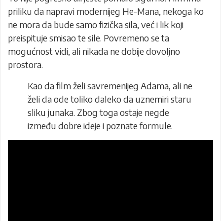
priliku da napravi modernijeg He-Mana, nekoga ko
ne mora da bude samo fizička sila, već i lik koji
preispituje smisao te sile. Povremeno se ta
mogućnost vidi, ali nikada ne dobije dovoljno
prostora.
Kao da film želi savremenijeg Adama, ali ne
želi da ode toliko daleko da uznemiri staru
sliku junaka. Zbog toga ostaje negde
između dobre ideje i poznate formule.