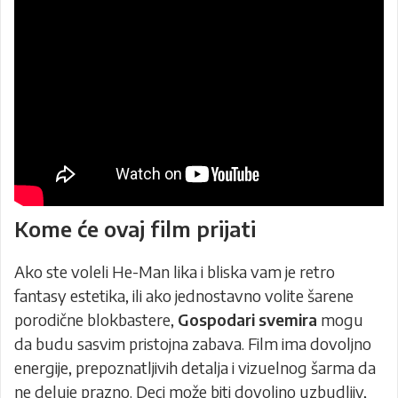
Kome će ovaj film prijati
Ako ste voleli He-Man lika i bliska vam je retro
fantasy estetika, ili ako jednostavno volite šarene
porodične blokbastere,
Gospodari svemira
mogu
da budu sasvim pristojna zabava. Film ima dovoljno
energije, prepoznatljivih detalja i vizuelnog šarma da
ne deluje prazno. Deci može biti dovoljno uzbudljiv,