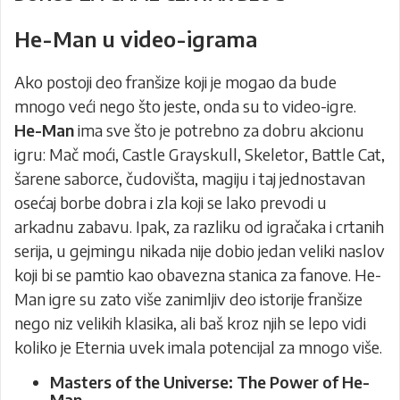
He-Man u video-igrama
Ako postoji deo franšize koji je mogao da bude
mnogo veći nego što jeste, onda su to video-igre.
He-Man
ima sve što je potrebno za dobru akcionu
igru: Mač moći, Castle Grayskull, Skeletor, Battle Cat,
šarene saborce, čudovišta, magiju i taj jednostavan
osećaj borbe dobra i zla koji se lako prevodi u
arkadnu zabavu. Ipak, za razliku od igračaka i crtanih
serija, u gejmingu nikada nije dobio jedan veliki naslov
koji bi se pamtio kao obavezna stanica za fanove. He-
Man igre su zato više zanimljiv deo istorije franšize
nego niz velikih klasika, ali baš kroz njih se lepo vidi
koliko je Eternia uvek imala potencijal za mnogo više.
Masters of the Universe: The Power of He-
Man