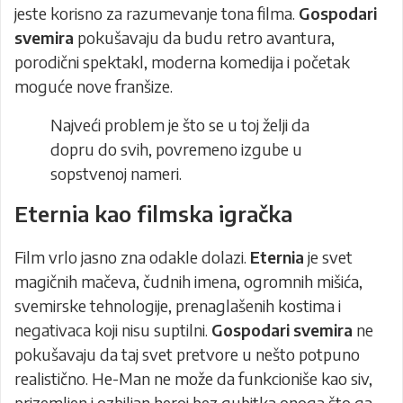
jeste korisno za razumevanje tona filma.
Gospodari
svemira
pokušavaju da budu retro avantura,
porodični spektakl, moderna komedija i početak
moguće nove franšize.
Najveći problem je što se u toj želji da
dopru do svih, povremeno izgube u
sopstvenoj nameri.
Eternia kao filmska igračka
Film vrlo jasno zna odakle dolazi.
Eternia
je svet
magičnih mačeva, čudnih imena, ogromnih mišića,
svemirske tehnologije, prenaglašenih kostima i
negativaca koji nisu suptilni.
Gospodari svemira
ne
pokušavaju da taj svet pretvore u nešto potpuno
realistično. He-Man ne može da funkcioniše kao siv,
prizemljen i ozbiljan heroj bez gubitka onoga što ga