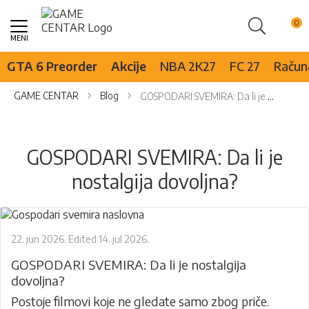
Pretraži
Skip
to
Content
GTA 6 Preorder
Akcije
NBA 2K27
FC 27
Računa
GAME CENTAR
Blog
GOSPODARI SVEMIRA: Da li je nostalgija dovoljna?
GOSPODARI SVEMIRA: Da li je
nostalgija dovoljna?
22. jun 2026.
Edited
14. jul 2026.
GOSPODARI SVEMIRA: Da li je nostalgija
dovoljna?
Postoje filmovi koje ne gledate samo zbog priče.