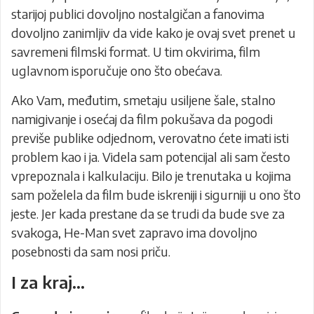
starijoj publici dovoljno nostalgičan a fanovima
dovoljno zanimljiv da vide kako je ovaj svet prenet u
savremeni filmski format. U tim okvirima, film
uglavnom isporučuje ono što obećava.
Ako Vam, međutim, smetaju usiljene šale, stalno
namigivanje i osećaj da film pokušava da pogodi
previše publike odjednom, verovatno ćete imati isti
problem kao i ja. Videla sam potencijal ali sam često
vprepoznala i kalkulaciju. Bilo je trenutaka u kojima
sam poželela da film bude iskreniji i sigurniji u ono što
jeste. Jer kada prestane da se trudi da bude sve za
svakoga, He-Man svet zapravo ima dovoljno
posebnosti da sam nosi priču.
I za kraj…