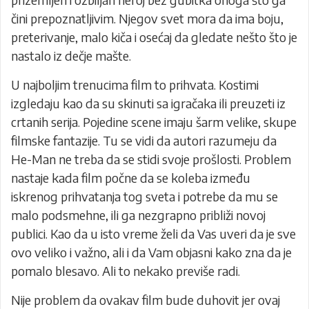
čini prepoznatljivim. Njegov svet mora da ima boju,
preterivanje, malo kiča i osećaj da gledate nešto što je
nastalo iz dečje mašte.
U najboljim trenucima film to prihvata. Kostimi
izgledaju kao da su skinuti sa igračaka ili preuzeti iz
crtanih serija. Pojedine scene imaju šarm velike, skupe
filmske fantazije. Tu se vidi da autori razumeju da
He-Man ne treba da se stidi svoje prošlosti. Problem
nastaje kada film počne da se koleba između
iskrenog prihvatanja tog sveta i potrebe da mu se
malo podsmehne, ili ga nezgrapno približi novoj
publici. Kao da u isto vreme želi da Vas uveri da je sve
ovo veliko i važno, ali i da Vam objasni kako zna da je
pomalo blesavo. Ali to nekako previše radi.
Nije problem da ovakav film bude duhovit jer ovaj