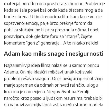
materijal prirodno ima prostora za humor. Problem je
kada se šala pojavi baš onda kada bi scena mogla da
bude iskrena. U tim trenucima film kao da ne veruje
sopstvenoj emociji, pa je brzo prekrije forom da
publika slučajno ne bi prva prevrnula očima. I opet
ponavljam, dok gledate foru za “starije”, čujete
komentare “gen z” generacije… A to nikako ne ide!
Adam kao miks snage i nesigurnosti
Najzanimljivija ideja filma nalazi se u samom princu
Adamu. On nije klasični mišićavi junak koji svaki
problem rešava snagom. On je nesigurniji, emotivniji i
manje spreman da odmah prihvati ratničku ulogu
koja mu je namenjena. Njegov život na Zemlji,
naročito kroz posao u ljudskim resursima, trebalo bi
da napravi zanimljiv kontrast između starog modela