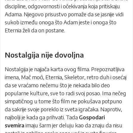
discipline, odgovornosti i očekivanja koja pritiskaju
Adama. Njegovo prisustvo pomaže da se jasnije vidi
sukob između onoga što Adam jeste i onoga što
Eternia želi da on postane.
Nostalgija nije dovoljna
Nostalgija je najjača karta ovog filma. Prepoznatljiva
imena, Mač moći, Eternia, Skeletor, retro duh i osećaj
da se vraćamo nečemu što je nekada bilo deo
popularne kulture, sve to radi svoj posao. Ima nečeg
simpatičnog u tome što film ne pokušava potpuno
da sakrije svoje poreklo iz sveta igračaka. Naprotiv,
najbolji je kada ga prihvati. Tada
Gospodari
svemira
imaju šarm jer deluju kao da znaju da nisu