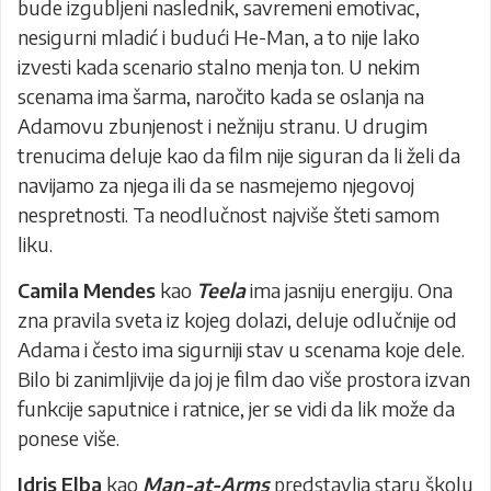
bude izgubljeni naslednik, savremeni emotivac,
nesigurni mladić i budući He-Man, a to nije lako
izvesti kada scenario stalno menja ton. U nekim
scenama ima šarma, naročito kada se oslanja na
Adamovu zbunjenost i nežniju stranu. U drugim
trenucima deluje kao da film nije siguran da li želi da
navijamo za njega ili da se nasmejemo njegovoj
nespretnosti. Ta neodlučnost najviše šteti samom
liku.
Camila Mendes
kao
Teela
ima jasniju energiju. Ona
zna pravila sveta iz kojeg dolazi, deluje odlučnije od
Adama i često ima sigurniji stav u scenama koje dele.
Bilo bi zanimljivije da joj je film dao više prostora izvan
funkcije saputnice i ratnice, jer se vidi da lik može da
ponese više.
Idris Elba
kao
Man-at-Arms
predstavlja staru školu