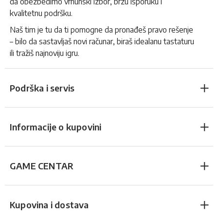
da obezbedimo vrhunski izbor, brzu isporuku i
kvalitetnu podršku.
Naš tim je tu da ti pomogne da pronađeš pravo rešenje
– bilo da sastavljaš novi računar, biraš idealanu tastaturu
ili tražiš najnoviju igru.
Podrška i servis
Informacije o kupovini
GAME CENTAR
Kupovina i dostava