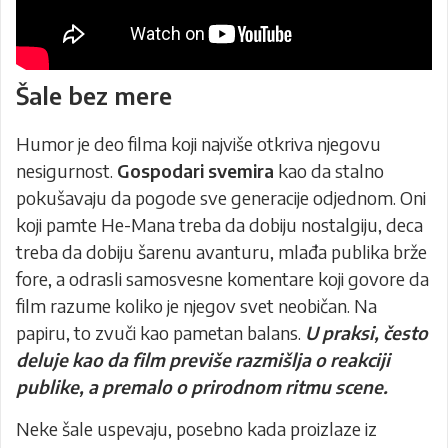
Šale bez mere
Humor je deo filma koji najviše otkriva njegovu
nesigurnost.
Gospodari svemira
kao da stalno
pokušavaju da pogode sve generacije odjednom. Oni
koji pamte He-Mana treba da dobiju nostalgiju, deca
treba da dobiju šarenu avanturu, mlađa publika brže
fore, a odrasli samosvesne komentare koji govore da
film razume koliko je njegov svet neobičan. Na
papiru, to zvuči kao pametan balans.
U praksi, često
deluje kao da film previše razmišlja o reakciji
publike, a premalo o prirodnom ritmu scene.
Neke šale uspevaju, posebno kada proizlaze iz