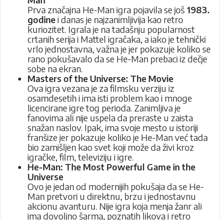
Prva značajna He-Man igra pojavila se još
1983.
godine
i danas je najzanimljivija kao retro
kuriozitet. Igrala je na tadašnju popularnost
crtanih serija i Mattel igračaka, a iako je tehnički
vrlo jednostavna, važna je jer pokazuje koliko se
rano pokušavalo da se He-Man prebaci iz dečje
sobe na ekran.
Masters of the Universe: The Movie
Ova igra vezana je za filmsku verziju iz
osamdesetih i ima isti problem kao i mnoge
licencirane igre tog perioda. Zanimljiva je
fanovima ali nije uspela da preraste u zaista
snažan naslov. Ipak, ima svoje mesto u istoriji
franšize jer pokazuje koliko je He-Man već tada
bio zamišljen kao svet koji može da živi kroz
igračke, film, televiziju i igre.
He-Man: The Most Powerful Game in the
Universe
Ovo je jedan od modernijih pokušaja da se He-
Man pretvori u direktnu, brzu i jednostavnu
akcionu avanturu. Nije igra koja menja žanr ali
ima dovoljno šarma, poznatih likova i retro