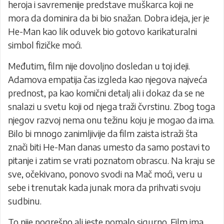
heroja i savremenije predstave muškarca koji ne
mora da dominira da bi bio snažan. Dobra ideja, jer je
He-Man kao lik oduvek bio gotovo karikaturalni
simbol fizičke moći.
Međutim, film nije dovoljno dosledan u toj ideji.
Adamova empatija čas izgleda kao njegova najveća
prednost, pa kao komični detalj ali i dokaz da se ne
snalazi u svetu koji od njega traži čvrstinu. Zbog toga
njegov razvoj nema onu težinu koju je mogao da ima.
Bilo bi mnogo zanimljivije da film zaista istraži šta
znači biti He-Man danas umesto da samo postavi to
pitanje i zatim se vrati poznatom obrascu. Na kraju se
sve, očekivano, ponovo svodi na Mač moći, veru u
sebe i trenutak kada junak mora da prihvati svoju
sudbinu.
To nije pogrešno ali jeste pomalo sigurno. Film ima