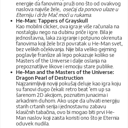
energije da fanovima pruži ono što od ovakvog
naslova najviše žele,
osećaj da ponovo ulaze u
Eterniju i drže Mač moći u rukama
.
He-Man: Tappers of Grayskull
Kao mobilni clicker, ova igra je više računala na
nostalgiju nego na dubinu priče i igre. Bila je
jednostavna, laka za igranje i potpuno okrenuta
fanovima koji žele brzi povratak u He-Man svet,
bez velikih očekivanja. Nije bila veliko gejming
poglavlje franšize ali lepo pokazuje koliko se
Masters of the Universe i dalje oslanja na
prepoznatljive likove i emociju stare publike.
He-Man and the Masters of the Universe:
Dragon Pearl of Destruction
Najzanimljiviji noviji pokušaj deluje kao igra koju
su fanovi dugo čekali: retro beat ’em up sa
šarenom 2D akcijom, poznatim junacima i
arkadnim duhom. Ako uspe da uhvati energiju
starih crtanih serija i jednostavnu zabavu
klasičnih tabačina, ovo bi mogao biti prvi He-
Man naslov koji zaista koristi ono što je Eternia
oduvek nudila.