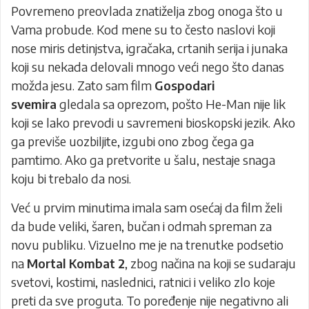
Povremeno preovlada znatiželja zbog onoga što u
Vama probude. Kod mene su to često naslovi koji
nose miris detinjstva, igračaka, crtanih serija i junaka
koji su nekada delovali mnogo veći nego što danas
možda jesu. Zato sam film
Gospodari
svemira
gledala sa oprezom, pošto He-Man nije lik
koji se lako prevodi u savremeni bioskopski jezik. Ako
ga previše uozbiljite, izgubi ono zbog čega ga
pamtimo. Ako ga pretvorite u šalu, nestaje snaga
koju bi trebalo da nosi.
Već u prvim minutima imala sam osećaj da film želi
da bude veliki, šaren, bučan i odmah spreman za
novu publiku. Vizuelno me je na trenutke podsetio
na
Mortal Kombat 2
, zbog načina na koji se sudaraju
svetovi, kostimi, naslednici, ratnici i veliko zlo koje
preti da sve proguta. To poređenje nije negativno ali