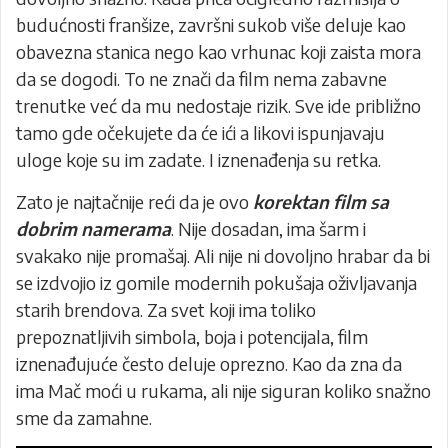
budućnosti franšize, završni sukob više deluje kao
obavezna stanica nego kao vrhunac koji zaista mora
da se dogodi. To ne znači da film nema zabavne
trenutke već da mu nedostaje rizik. Sve ide približno
tamo gde očekujete da će ići a likovi ispunjavaju
uloge koje su im zadate. I iznenađenja su retka.
Zato je najtačnije reći da je ovo
korektan film sa
dobrim namerama
. Nije dosadan, ima šarm i
svakako nije promašaj. Ali nije ni dovoljno hrabar da bi
se izdvojio iz gomile modernih pokušaja oživljavanja
starih brendova. Za svet koji ima toliko
prepoznatljivih simbola, boja i potencijala, film
iznenađujuće često deluje oprezno. Kao da zna da
ima Mač moći u rukama, ali nije siguran koliko snažno
sme da zamahne.