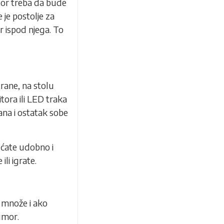
itor treba da bude
 je postolje za
r ispod njega. To
trane, na stolu
tora ili LED traka
ana i ostatak sobe
ećate udobno i
ili igrate.
 množe i ako
 umor.