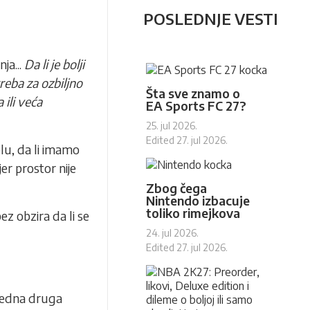
POSLEDNJE VESTI
ja...
Da li je bolji
treba za ozbiljno
Šta sve znamo o
 ili veća
EA Sports FC 27?
25. jul 2026.
Edited
27. jul 2026.
lu, da li imamo
er prostor nije
Zbog čega
Nintendo izbacuje
toliko rimejkova
z obzira da li se
24. jul 2026.
Edited
27. jul 2026.
 jedna druga