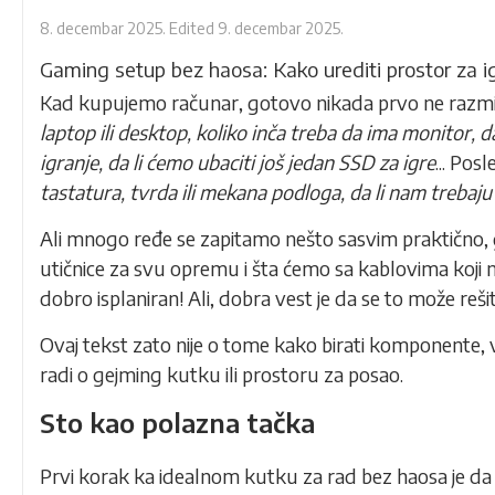
8. decembar 2025.
Edited
9. decembar 2025.
Gaming setup bez haosa: Kako urediti prostor za i
Kad kupujemo računar, gotovo nikada prvo ne razmišl
laptop ili desktop, koliko inča treba da ima monitor, d
igranje, da li ćemo ubaciti još jedan SSD za igre
... Pos
tastatura, tvrda ili mekana podloga, da li nam trebaju
Ali mnogo ređe se zapitamo nešto sasvim praktično, 
utičnice za svu opremu i šta ćemo sa kablovima koji n
dobro isplaniran! Ali, dobra vest je da se to može rešit
Ovaj tekst zato nije o tome kako birati komponente, v
radi o gejming kutku ili prostoru za posao.
Sto kao polazna tačka
Prvi korak ka idealnom kutku za rad bez haosa je da s