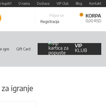
 kupiti?
O nama
Dostava
VIP Club
Blog
Kontakt
Skip
KORPA
Prijavi se
retraži
to
0,00 RSD
Registracija
Content
VIP
e igre
Gift Card
KLUB
za igranje