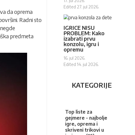
17. jul 2026.
Edited
27. jul 2026.
šava da oprema
ovršini. Radni sto
IGRICE NISU
i negde
PROBLEM: Kako
 viška predmeta
izabrati prvu
konzolu, igru i
opremu
16. jul 2026.
Edited
14. jul 2026.
KATEGORIJE
Top liste za
gejmere - najbolje
igre, oprema i
skriveni trikovi u