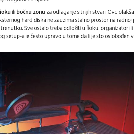
fioku
ili
bočnu zonu
za odlaganje sitnijih stvari. Ovo olak
sternog hard diska ne zauzima stalno prostor na radnoj p
trenutku. Sve ostalo treba odložiti u fioku, organizator il
og setup-a je često upravo u tome da li je sto oslobođen