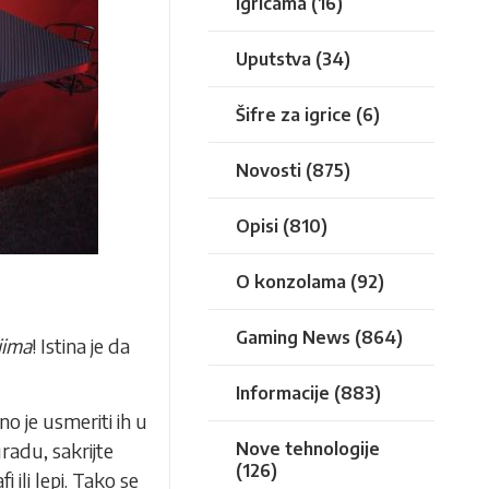
igricama
(16)
Uputstva
(34)
Šifre za igrice
(6)
Novosti
(875)
Opisi
(810)
O konzolama
(92)
Gaming News
(864)
jima
! Istina je da
Informacije
(883)
o je usmeriti ih u
radu, sakrijte
Nove tehnologije
(126)
 ili lepi. Tako se