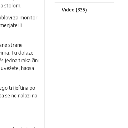
za stolom.
Video
(335)
ablovi za monitor,
enjate ili
desne strane
vima. Tu dolaze
je
. Jedna traka čini
e uvežete, haosa
go tri jeftina po
ta se ne nalazi na