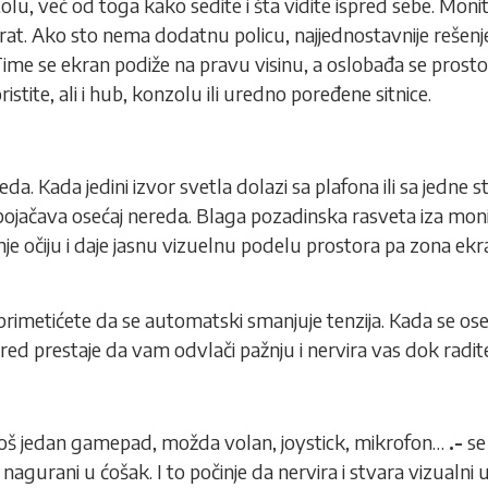
lu, već od toga kako sedite i šta vidite ispred sebe. Mon
 vrat. Ako sto nema dodatnu policu, najjednostavnije rešenje
. Time se ekran podiže na pravu visinu, a oslobađa se prosto
stite, ali i hub, konzolu ili uredno poređene sitnice.
da. Kada jedini izvor svetla dolazi sa plafona ili sa jedne s
pojačava osećaj neredа. Blaga pozadinska rasveta iza moni
nje očiju i daje jasnu vizuelnu podelu prostora pa zona ekr
, primetićete da se automatski smanjuje tenzija. Kada se os
red prestaje da vam odvlači pažnju i nervira vas dok radite 
 još jedan gamepad, možda volan, joystick, mikrofon…
.-
se
nagurani u ćošak. I to počinje da nervira i stvara vizualni