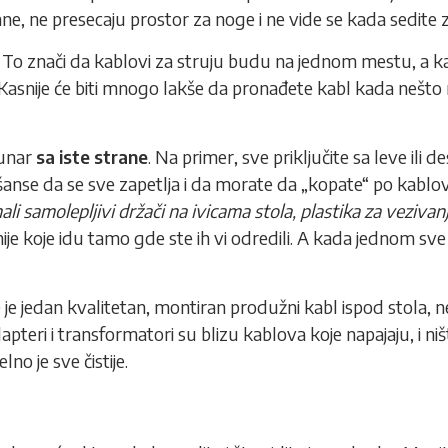
ane, ne presecaju prostor za noge i ne vide se kada sedite 
. To znači da kablovi za struju budu na jednom mestu, a k
asnije će biti mnogo lakše da pronađete kabl kada nešto m
čunar
sa iste strane
. Na primer, sve priključite sa leve ili 
anse da se sve zapetlja i da morate da „kopate“ po kablo
ali samolepljivi držači na ivicama stola, plastika za vezivan
inije koje idu tamo gde ste ih vi odredili. A kada jednom sv
 je jedan kvalitetan, montiran produžni kabl ispod stola, ne
apteri i transformatori su blizu kablova koje napajaju, i niš
no je sve čistije.