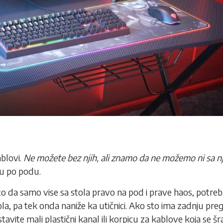
blovi
.
Ne možete bez njih, ali znamo da ne možemo ni sa n
ku po podu.
o da samo vise sa stola pravo na pod i prave haos, potrebn
ola, pa tek onda naniže ka utičnici. Ako sto ima zadnju preg
ite mali plastični kanal ili korpicu za kablove koja se šrafi