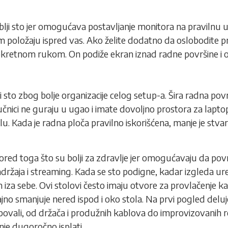
 dublji sto jer omogućava postavljanje monitora na pravilnu 
m položaju ispred vas. Ako želite dodatno da oslobodite p
 pokretnom rukom. On podiže ekran iznad radne površine i o
ri sto zbog bolje organizacije celog setup-a. Šira radna p
vučnici ne guraju u ugao i imate dovoljno prostora za
lapto
lu. Kada je radna ploča pravilno iskorišćena, manje je stvari
Pored toga što su bolji za zdravlje jer omogućavaju da pov
 sadržaja i streaming. Kada se sto podigne, kadar izgleda ur
m iza sebe. Ovi stolovi često imaju otvore za provlačenje k
ajno smanjuje nered ispod i oko stola. Na prvi pogled deluj
ovali, od držača i produžnih kablova do improvizovanih r
nje dugoročno isplati.