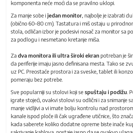
komponenta neće moći da se pravilno uklopi.
Za manje sobe i
jedan monitor
, najbolje je izabrati
(obično 60–80 cm). Tastatura i miš ostaju u prirodno
stola, odličan izbor je podesivi nosač za monitor sa
za podlogu i nesmetano kretanje miša.
Za
dva monitora ili ultra široki ekran
potreban je ši
da periferije imaju jasno definisana mesta. Tako se z
uz PC. Preostaće prostora i za sveske, tablet ili konzo
pomeraju bez potrebe.
Sve popularniji su
stolovi
koji se
spuštaju i podižu
. 
igrate stojeći, ovakvi stolovi su odlični i za snimanje
manje vidljivi a vi imate bolju kontrolu nad prostoro
kanale ispod ploče ili čak ugrađene utičnice, što znač
kada saberete koliko dodatne opreme biste inače kup
sakrivanje kablova, postaje jasno da se ovakvo ulaga