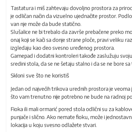
Tastatura i miš zahtevaju dovoljno prostora za prirod
je odličan način da vizuelno ujednačite prostor. Podlo
van nje može da bude statično.
Slušalice ne bi trebalo da završe prebačene preko moni
onaj koji se kači sa donje strane ploče, pravi veliku r
izgledaju kao deo svesno uređenog prostora.
Gamepad i dodatni kontroleri takođe zaslužuju svoju zo
sredini stola, da se ne šetaju stalno i da se ne bore s
Skloni sve što ne koristiš
Jedan od najvećih trikova urednih prostora je veoma j
što vam trenutno nije potrebno ne bude na radnoj pov
Fioka ili mali ormarić pored stola odlični su za kablov
punjače i slično. Ako nemate fioku, može i jednostavn
lokacija u koju svesno odlažete stvari.