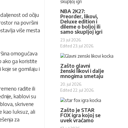
NBA 2K27:
udaljenost od očiju
Preorder, likovi,
Deluxe edition i
rostor na površini
dileme o boljoj ili
stavlja više mesta
samo skupljoj igri
23. jul 2026.
Edited
23. jul 2026.
ovršina omogućava
p
ako ga koristite
Zašto glavni
 koje se gomilaju i
ženski likovi i dalje
mnogima smetaju
20. jul 2026.
remeno radite ili
Edited
22. jul 2026.
ednije, kablovi su
ablova, skrivene
Zašto je STAR
e kao luksuz, ali
FOX igra kojoj se
ešenja za
uvek vraćamo