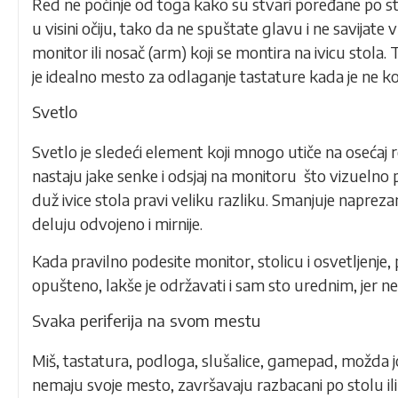
Red ne počinje od toga kako su stvari poređane po sto
u visini očiju, tako da ne spuštate glavu i ne savijate
monitor ili nosač (arm) koji se montira na ivicu stola
je idealno mesto za odlaganje tastature kada je ne kori
Svetlo
Svetlo je sledeći element koji mnogo utiče na osećaj re
nastaju jake senke i odsjaj na monitoru što vizuelno 
duž ivice stola pravi veliku razliku. Smanjuje napreza
deluju odvojeno i mirnije.
Kada pravilno podesite monitor, stolicu i osvetljenje
opušteno, lakše je održavati i sam sto urednim, jer ne
Svaka periferija na svom mestu
Miš
, tastatura, podloga, slušalice, gamepad, možda
nemaju svoje mesto, završavaju razbacani po stolu ili 