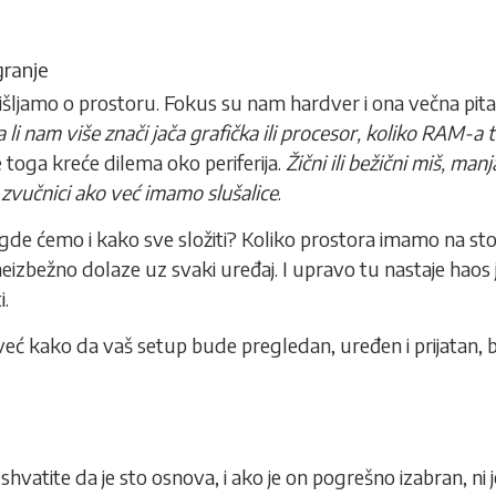
granje
jamo o prostoru. Fokus su nam hardver i ona večna pitan
a li nam više znači jača grafička ili procesor, koliko RAM-a 
le toga kreće dilema oko periferija.
Žični ili bežični miš, manja
 zvučnici ako već imamo slušalice
.
gde ćemo i kako sve složiti? Koliko prostora imamo na sto
eizbežno dolaze uz svaki uređaj. I upravo tu nastaje haos j
i.
eć kako da vaš setup bude pregledan, uređen i prijatan, be
hvatite da je sto osnova, i ako je on pogrešno izabran, ni