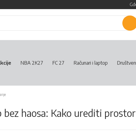
Gde
P
kcije
NBA 2K27
FC 27
Računari i laptop
Društven
anje
bez haosa: Kako urediti prostor 