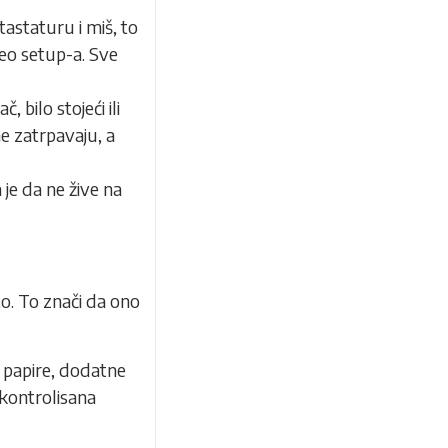
astaturu i miš, to
deo setup-a. Sve
bilo stojeći ili
ne zatrpavaju, a
 je da ne žive na
to. To znači da ono
, papire, dodatne
 kontrolisana