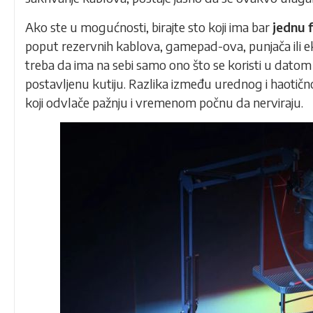
Ako ste u mogućnosti, birajte sto koji ima bar
jednu 
poput rezervnih kablova, gamepad-ova, punjača ili ek
treba da ima na sebi samo ono što se koristi u datom 
postavljenu kutiju. Razlika između urednog i haotičn
koji odvlače pažnju i vremenom počnu da nerviraju.