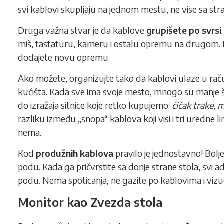
svi kablovi skupljaju na jednom mestu, ne vise sa str
Druga važna stvar je da kablove
grupišete po svrsi
miš, tastaturu, kameru i ostalu opremu na drugom. K
dodajete novu opremu.
Ako možete, organizujte tako da kablovi ulaze u ra
kućišta. Kada sve ima svoje mesto, mnogo su manje š
do izražaja sitnice koje retko kupujemo:
čičak trake, m
razliku između „snopa“ kablova koji visi i tri uredne l
nema.
Kod
produžnih kablova
pravilo je jednostavno! Bolje
podu. Kada ga pričvrstite sa donje strane stola, svi ad
podu. Nema spoticanja, ne gazite po kablovima i vizuel
Monitor kao Zvezda stola