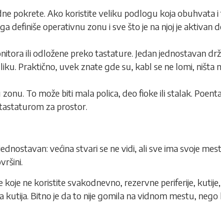
ne pokrete. Ako koristite veliku podlogu koja obuhvata i t
ga definiše operativnu zonu i sve što je na njoj je aktivan 
tora ili odložene preko tastature. Jedan jednostavan držač, 
azliku. Praktično, uvek znate gde su, kabl se ne lomi, ništa 
nu. To može biti mala polica, deo fioke ili stalak. Poenta
a tastaturom za prostor.
ednostavan: većina stvari se ne vidi, ali sve ima svoje mes
ršini.
e koje ne koristite svakodnevno, rezervne periferije, kutije
a kutija. Bitno je da to nije gomila na vidnom mestu, nego