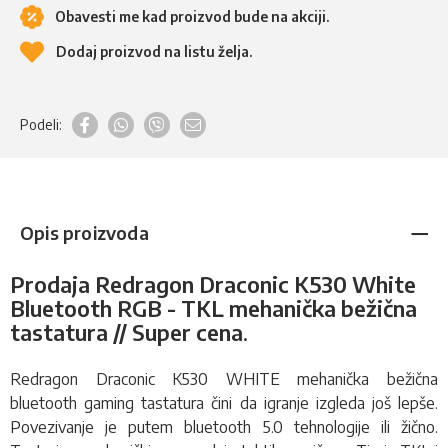
Obavesti me kad proizvod bude na akciji.
Dodaj proizvod na listu želja.
Podeli:
Opis proizvoda
Prodaja Redragon Draconic K530 White
Bluetooth RGB - TKL mehanička bežična
tastatura // Super cena
.
Redragon Draconic K530 WHITE mehanička bežična
bluetooth
gaming tastatura
čini da igranje izgleda još lepše.
Povezivanje je putem bluetooth 5.0 tehnologije ili žično.