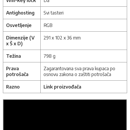
Win-key lock
Da
Antighosting
Svi tasteri
Osvetljenje
RGB
Dimenzije (V
291 x 102 x 36 mm
x Š x D)
Težina
798 g
Prava
Zagarantovana sva prava kupaca po
potrošača
osnovu zakona o zaštiti potrošača
Razno
Link proizvođača