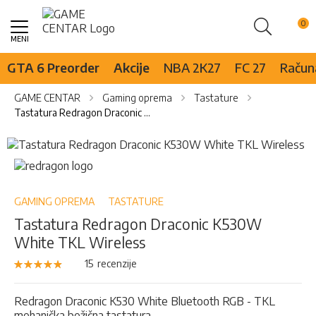
Pretraži
Skip
to
Content
GTA 6 Preorder
Akcije
NBA 2K27
FC 27
Računa
GAME CENTAR
Gaming oprema
Tastature
Tastatura Redragon Draconic K530W White TKL Wireless
Skip
to
Skip
the
to
end
the
of
beginning
GAMING OPREMA
TASTATURE
the
of
Tastatura Redragon Draconic K530W
images
the
White TKL Wireless
gallery
images
gallery
Rejting:
15
recenzije
95
100
% of
Redragon Draconic K530 White Bluetooth RGB - TKL
mehanička bežična tastatura