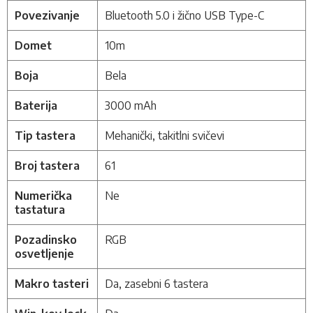
Povezivanje
Bluetooth 5.0 i žično USB Type-C
Domet
10m
Boja
Bela
Baterija
3000 mAh
Tip tastera
Mehanički, takitlni svičevi
Broj tastera
61
Numerička
Ne
tastatura
Pozadinsko
RGB
osvetljenje
Makro tasteri
Da, zasebni 6 tastera