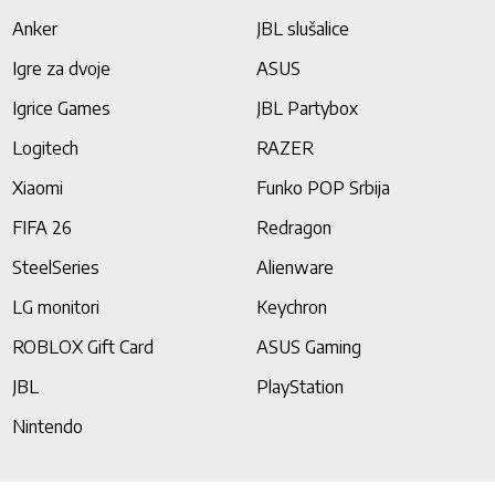
Anker
JBL slušalice
Igre za dvoje
ASUS
Igrice Games
JBL Partybox
Logitech
RAZER
Xiaomi
Funko POP Srbija
FIFA 26
Redragon
SteelSeries
Alienware
LG monitori
Keychron
ROBLOX Gift Card
ASUS Gaming
JBL
PlayStation
Nintendo