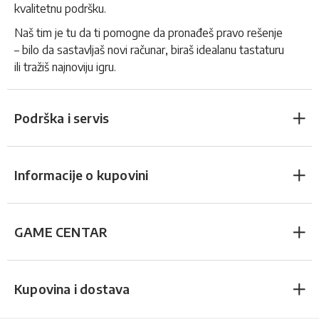
kvalitetnu podršku.
Naš tim je tu da ti pomogne da pronađeš pravo rešenje
– bilo da sastavljaš novi računar, biraš idealanu tastaturu
ili tražiš najnoviju igru.
Podrška i servis
Informacije o kupovini
GAME CENTAR
Kupovina i dostava