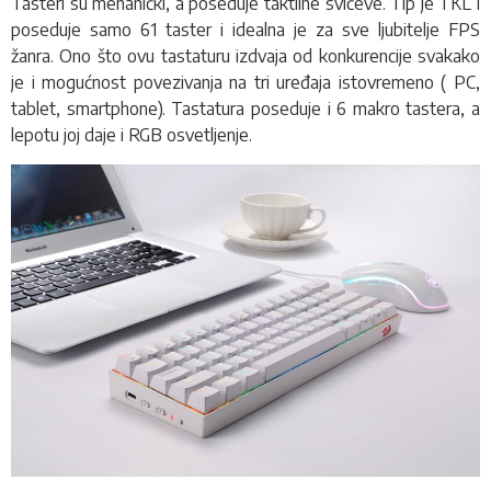
Tasteri su mehanički, a poseduje taktilne svičeve. Tip je TKL i
poseduje samo 61 taster i idealna je za sve ljubitelje FPS
žanra. Ono što ovu tastaturu izdvaja od konkurencije svakako
je i mogućnost povezivanja na tri uređaja istovremeno ( PC,
tablet, smartphone). Tastatura poseduje i 6 makro tastera, a
lepotu joj daje i RGB osvetljenje.