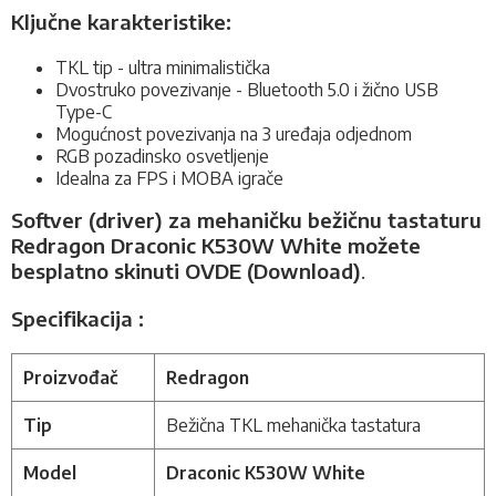
Ključne karakteristike:
TKL tip - ultra minimalistička
Dvostruko povezivanje - Bluetooth 5.0 i žično USB
Type-C
Mogućnost povezivanja na 3 uređaja odjednom
RGB pozadinsko osvetljenje
Idealna za FPS i MOBA igrače
Softver (driver) za mehaničku bežičnu tastaturu
Redragon Draconic K530W White možete
besplatno skinuti OVDE (Download)
.
Specifikacija :
Proizvođač
Redragon
Tip
Bežična TKL mehanička tastatura
Model
Draconic K530W White