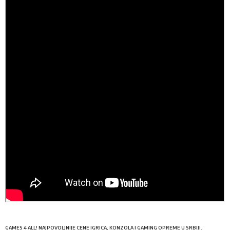
GAMES 4 ALL! NAJPOVOLJNIJE CENE IGRICA, KONZOLA I GAMING OPREME U SRBIJI.