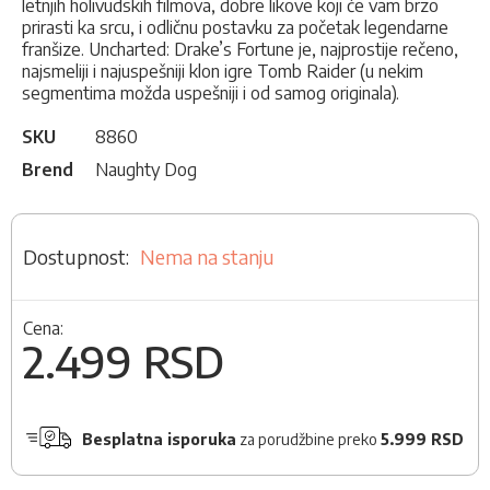
letnjih holivudskih filmova, dobre likove koji će vam brzo
prirasti ka srcu, i odličnu postavku za početak legendarne
franšize. Uncharted: Drake’s Fortune je, najprostije rečeno,
najsmeliji i najuspešniji klon igre Tomb Raider (u nekim
segmentima možda uspešniji i od samog originala).
SKU
8860
Brend
Naughty Dog
Nema na stanju
Cena:
2.499 RSD
Besplatna isporuka
za porudžbine preko
5.999 RSD