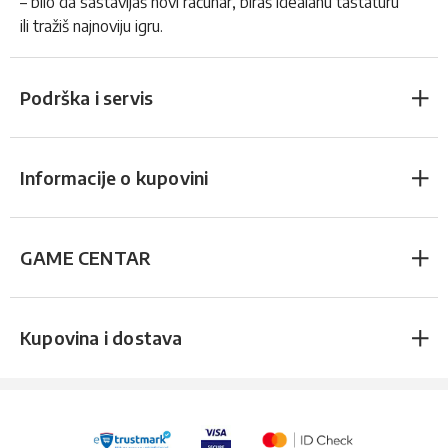
– bilo da sastavljaš novi računar, biraš idealanu tastaturu
ili tražiš najnoviju igru.
Podrška i servis
Informacije o kupovini
GAME CENTAR
Kupovina i dostava