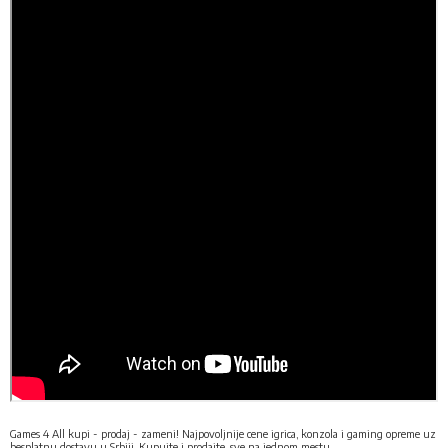
Games 4 All kupi - prodaj - zameni! Najpovoljnije cene igrica, konzola i gaming opreme uz
besplatnu dostavu u Srbiji. Kupujte i prodajte, sve na jednom mestu.