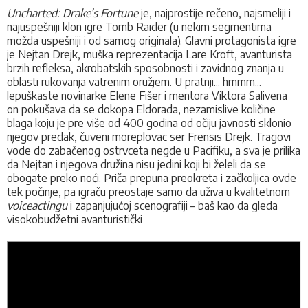
Uncharted: Drake’s Fortune
je, najprostije rečeno, najsmeliji i
najuspešniji klon igre Tomb Raider (u nekim segmentima
možda uspešniji i od samog originala). Glavni protagonista igre
je Nejtan Drejk, muška reprezentacija Lare Kroft, avanturista
brzih refleksa, akrobatskih sposobnosti i zavidnog znanja u
oblasti rukovanja vatrenim oružjem. U pratnji... hmmm...
lepuškaste novinarke Elene Fišer i mentora Viktora Salivena
on pokušava da se dokopa Eldorada, nezamislive količine
blaga koju je pre više od 400 godina od očiju javnosti sklonio
njegov predak, čuveni moreplovac ser Frensis Drejk. Tragovi
vode do zabačenog ostrvceta negde u Pacifiku, a sva je prilika
da Nejtan i njegova družina nisu jedini koji bi želeli da se
obogate preko noći. Priča prepuna preokreta i začkoljica ovde
tek počinje, pa igraču preostaje samo da uživa u kvalitetnom
voiceactingu
i zapanjujućoj scenografiji – baš kao da gleda
visokobudžetni avanturistički