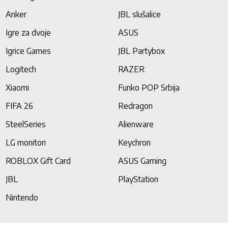
Anker
JBL slušalice
Igre za dvoje
ASUS
Igrice Games
JBL Partybox
Logitech
RAZER
Xiaomi
Funko POP Srbija
FIFA 26
Redragon
SteelSeries
Alienware
LG monitori
Keychron
ROBLOX Gift Card
ASUS Gaming
JBL
PlayStation
Nintendo