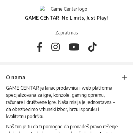
GAME CENTAR: No Limits, Just Play!
Zaprati nas
O nama
GAME CENTAR je lanac prodavnica i web platforma
specijalizovana za igre, konzole, gaming opremu,
računare i društvene igre. Naša misija je jednostavna –
da obezbedimo vrhunski izbor, brzu isporuku i
kvalitetnu podršku.
Naš tim je tu da ti pomogne da pronađeš pravo rešenje