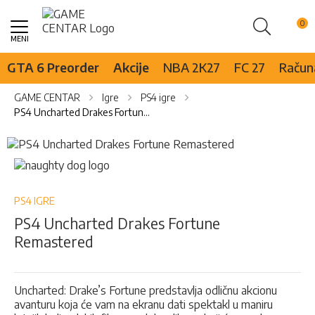
Pretraži
Skip
to
Content
GTA 6 Preorder
Akcije
NBA 2K27
FC 27
Računa
GAME CENTAR
Igre
PS4 igre
PS4 Uncharted Drakes Fortune Remastered
Skip
to
Skip
the
to
end
the
of
beginning
PS4 IGRE
the
of
PS4 Uncharted Drakes Fortune
images
the
Remastered
gallery
images
gallery
Uncharted: Drake’s Fortune predstavlja odličnu akcionu
avanturu koja će vam na ekranu dati spektakl u maniru