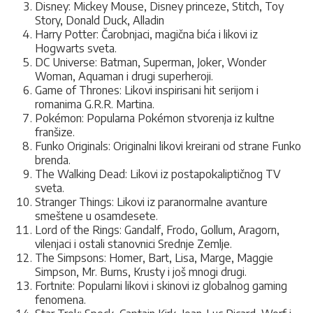
Disney: Mickey Mouse, Disney princeze, Stitch, Toy
Story, Donald Duck, Alladin
Harry Potter: Čarobnjaci, magična bića i likovi iz
Hogwarts sveta.
DC Universe: Batman, Superman, Joker, Wonder
Woman, Aquaman i drugi superheroji.
Game of Thrones: Likovi inspirisani hit serijom i
romanima G.R.R. Martina.
Pokémon: Popularna Pokémon stvorenja iz kultne
franšize.
Funko Originals: Originalni likovi kreirani od strane Funko
brenda.
The Walking Dead: Likovi iz postapokaliptičnog TV
sveta.
Stranger Things: Likovi iz paranormalne avanture
smeštene u osamdesete.
Lord of the Rings: Gandalf, Frodo, Gollum, Aragorn,
vilenjaci i ostali stanovnici Srednje Zemlje.
The Simpsons: Homer, Bart, Lisa, Marge, Maggie
Simpson, Mr. Burns, Krusty i još mnogi drugi.
Fortnite: Popularni likovi i skinovi iz globalnog gaming
fenomena.