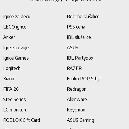
Igrice za decu
Bežične slušalice
LEGO igrice
PS5 cena
Anker
JBL slušalice
Igre za dvoje
ASUS
Igrice Games
JBL Partybox
Logitech
RAZER
Xiaomi
Funko POP Srbija
FIFA 26
Redragon
SteelSeries
Alienware
LG monitori
Keychron
ROBLOX Gift Card
ASUS Gaming