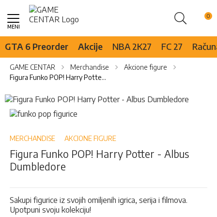
Pretraži
Skip
to
Content
GTA 6 Preorder
Akcije
NBA 2K27
FC 27
Računa
GAME CENTAR
Merchandise
Akcione figure
Figura Funko POP! Harry Potter - Albus Dumbledore
Skip
to
Skip
the
to
end
the
of
beginning
MERCHANDISE
AKCIONE FIGURE
the
of
Figura Funko POP! Harry Potter - Albus
images
the
Dumbledore
gallery
images
gallery
Sakupi figurice iz svojih omiljenih igrica, serija i filmova.
Upotpuni svoju kolekciju!