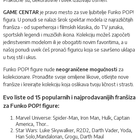
GAME CENTAR
je pravo mesto za sve ljubitelje Funko POP!
figura. U ponudi se nalazi širok spektar modela iz najrazličitijih
franšiza - od superheroja i filmskih klasika, do TV junaka,
sportskih legendi i muzičkih ikona. Kolekciju možeš započeti
jedinstvenim modelom ili je obogatiti novim favoritima, a u
našoj ponudi uvek ćeš pronaći figuricu koja se savršeno uklapa
u tvoj stil i ukus.
Funko POP! figure nude
neograničene mogućnosti
za
kolekcionare. Pronađite svoje omiljene likove, otkrijte nove
franšize i kreirajte kolekciju koja oslikava tvoju ličnost i strasti.
Evo liste od 15 popularnih i najprodavanijih franšiza
za Funko POP! figure:
Marvel Universe: Spider-Man, Iron Man, Hulk, Captain
America, Thor...
Star Wars: Luke Skywalker, R2D2, Darth Vader, Yoda,
Han Solo,Mandalorian, Grogu, Darth Maul