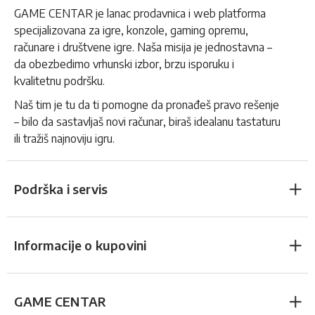
GAME CENTAR je lanac prodavnica i web platforma
specijalizovana za igre, konzole, gaming opremu,
računare i društvene igre. Naša misija je jednostavna –
da obezbedimo vrhunski izbor, brzu isporuku i
kvalitetnu podršku.
Naš tim je tu da ti pomogne da pronađeš pravo rešenje
– bilo da sastavljaš novi računar, biraš idealanu tastaturu
ili tražiš najnoviju igru.
Podrška i servis
Informacije o kupovini
GAME CENTAR