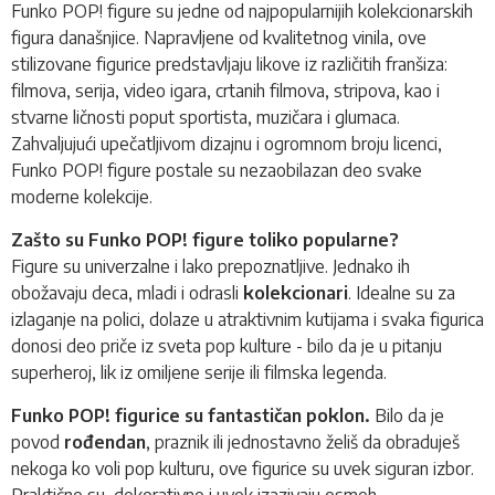
Funko POP!
figure
su jedne od najpopularnijih kolekcionarskih
figura današnjice. Napravljene od kvalitetnog vinila, ove
stilizovane figurice predstavljaju likove iz različitih franšiza:
filmova, serija, video igara, crtanih filmova, stripova, kao i
stvarne ličnosti poput sportista, muzičara i glumaca.
Zahvaljujući upečatljivom dizajnu i ogromnom broju licenci,
Funko POP!
figure postale su nezaobilazan deo svake
moderne kolekcije.
Zašto su Funko POP! figure toliko popularne?
Figure su univerzalne i lako prepoznatljive. Jednako ih
obožavaju deca, mladi i odrasli
kolekcionari
. Idealne su za
izlaganje na polici, dolaze u atraktivnim kutijama i svaka figurica
donosi deo priče iz sveta pop kulture - bilo da je u pitanju
superheroj, lik iz omiljene serije ili filmska legenda.
Funko POP! figurice su fantastičan poklon.
Bilo da je
povod
rođendan
, praznik ili jednostavno želiš da obraduješ
nekoga ko voli pop kulturu, ove figurice su uvek siguran izbor.
Praktične su, dekorativne i uvek izazivaju osmeh.